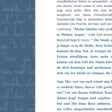
unaufhörliches Gebet zu verwandeln, so 
uns darum, unser Leben in eine best
sagt, dass jedes Wort, das man Ihm
ausspricht, uns Seine Freundscha
Freundschaft folgt in demselben Ma
darbietet. Die Früchte, die man nach de
"Kleine Sünden oder groß
Loslösung.
in Meinen Augen,"
hatte Gott einma
" Die Sünde g
Botschaft fügte Er hinzu:
je länger es in dir bleibt, desto kr
kommst du dem Tod. Je weniger du 
System abzuführen, desto mehr r
kannst von dem Gift der Sünde befr
du dich demütigst und anerkennst, 
dich von der Sünde zu reinigen, die 
Sage Mir: wer von euch würde sein L
er entdeckt hätte, dass er Gift gesc
tun? Um von diesem tödlichen Trank
deinen Kopf beugen und zugeben 
bist und Mir deine Reue anbieten, 
des Giftes ausgeschieden einschließ