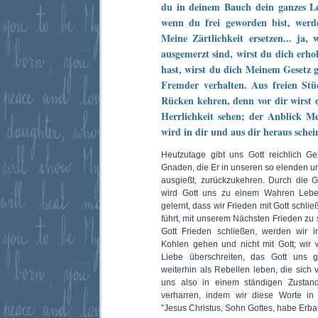
du in deinem Bauch dein ganzes L
wenn du frei geworden bist, werd
Meine Zärtlichkeit ersetzen... ja,
ausgemerzt sind, wirst du dich erho
hast, wirst du dich Meinem Gesetz 
Fremder verhalten. Aus freien St
Rücken kehren, denn vor dir wirs
Herrlichkeit sehen; der Anblick M
wird in dir und aus dir heraus schei
Heutzutage gibt uns Gott reichlich G
Gnaden, die Er in unseren so elenden u
ausgießt, zurückzukehren. Durch die 
wird Gott uns zu einem Wahren Leben
gelernt, dass wir Frieden mit Gott schl
führt, mit unserem Nächsten Frieden zu s
Gott Frieden schließen, werden wir 
Kohlen gehen und nicht mit Gott; wir
Liebe überschreiten, das Gott uns 
weiterhin als Rebellen leben, die sich 
uns also in einem ständigen Zusta
verharren, indem wir diese Worte in
"Jesus Christus, Sohn Gottes, habe Erbar