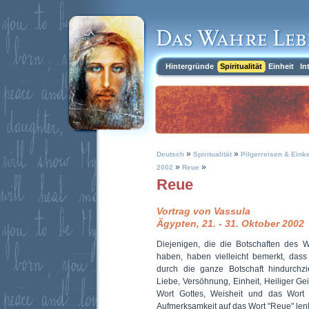
Hintergründe
Spiritualität
Einheit
In
»
»
Deutsch
Spiritualität
Pilgerreisen & Eink
»
»
2002
Reue
Reue
Vortrag von Vassula
Ägypten, 21. - 31. Oktober 2002
Diejenigen, die die Botschaften des 
haben, haben vielleicht bemerkt, dass
durch die ganze Botschaft hindurchz
Liebe, Versöhnung, Einheit, Heiliger G
Wort Gottes, Weisheit und das Wort
Aufmerksamkeit auf das Wort "Reue" le