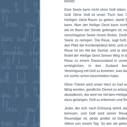
besitzt.
Eine Seele kann nicht ohne Gott leben,
Gott. Ohne Gott ist unser Tisch leer.
Heiligen Geist Raum zu geben, damit E
kann. Aber der Heilige Geist kann nic
die im Bann der Sünde gefangen ist, n
verschlagene Seele hinein finden. Des
Seele zu reinigen. Die Reue, sagt Gott,
den Pfad der Kontemplation führt, und v
Reue ist ein Akt der Demut, und je dem
findet der Heilige Geist Seinen Weg in d
Reue zu einem Dauerzustand in unse
ermöglichen, in den Zustand bes
Vereinigung mit Gott zu kommen, was d
ich vorhin schon beschrieben habe.
Ohne Tränen wird unser Herz so hart wi
fähig werden, geistliche Demut zu erlang
akzeptieren, der wird nie mit dem Heilige
dazu gelangen, Gott zu erkennen und Ih
Jeder, der sich nach Erlösung sehnt, wi
bereuen, und Gott wird seiner Reue 
Reumütige ist, desto größer ist Gotte
Aktion von einem Tag. So wie wir gebe