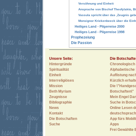
Versöhnung und Einheit
Ansprache von Bischof Theofylakto, B
Vassula spricht über das ‚Zeugnis geb
Monsignor Kriekenbeeck über die Einh
Heiliges Land - Pilgerreise 2000
Heiliges Land - Pilgerreise 1998
Prophezeiung
Die Passion
Unsere Seite:
Die Botschafte
Hintergründe
Chronologisch 
Spiritualität
Alphabetische 
Einheit
Auflistung nac
Interreligiöses
Kürzlich erhal
Mission
Die \"Handges
Beth Myriam
Botschaften\"
Zeugnisse
Mein Engel Dan
Bibliographie
Suche in Botsc
News
Online Lesen d
Kontakt
deutschsprach
Die Botschaften
App fürs Mobilt
Suche
Apps
Frei Gewählte 