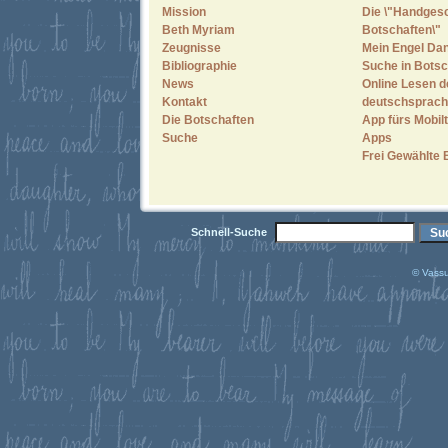
Mission
Die \"Handges
Beth Myriam
Botschaften\"
Zeugnisse
Mein Engel Dan
Bibliographie
Suche in Botsc
News
Online Lesen d
Kontakt
deutschsprach
Die Botschaften
App fürs Mobilt
Suche
Apps
Frei Gewählte 
Schnell-Suche
© Vassu