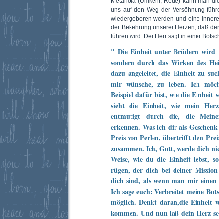
Metanoia (Umkehr, Reue) kann man die 
uns auf den Weg der Versöhnung führ
wiedergeboren werden und eine innere 
der Bekehrung unserer Herzen, daß der H
führen wird. Der Herr sagt in einer Botsch
" Die Einheit unter Brüdern wird
sondern durch das Wirken des Heil
dazu angeleitet, die Einheit zu suc
mir wünsche, zu leben. Ich möch
Beispiel dafür bist, wie die Einheit se
sieht die Einheit, wie mein Her
entmutigt durch die, die Mein
erkennen. Was ich dir als Geschenk 
Preis von Perlen, übertrifft den Pre
zusammen. Ich, Gott, werde dich ni
Weise, wie du die Einheit lebst, s
rügen, der dich bei deiner Mission 
dich sind, als wenn man mir einen 
Ich sage euch: Verbreitet meine Bots
möglich. Denkt daran,die Einheit
kommen. Und nun laß dein Herz seh