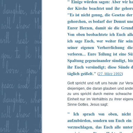
" Einige würden sagen: Aber wir h
der Kirche beachtet und ihr gehor
"Es ist nicht genug, die Gesetze de
gehorchen, es bedarf der Demut u
Eurer Herzen, damit sie die Grund
Von oben beobachtete ich Euch all
ich sage Euch, wer weiter für sein
seiner eigenen Verherrlichung di
verloren... Eure Teilung ist eine 
Spaltung gegeneinander sündigt, bi
ihr Euch versündigt; diese Sünde d
täglich geißelt."
(
27. März 1992
)
Gott spricht und ruft uns heute zur Ver
diejenigen, die daran glauben und ander
zu uns spricht durch meine schwache H
Einheit nur im Verhältnis zu ihrer eig
Sinne Gottes. Jesus sagt:
" Ich sprach von oben, nich
aufzubürden, sondern um Euch ein 
vorzuschlagen, das Euch alle unte