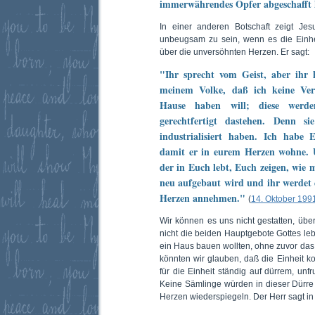
immerwährendes Opfer abgeschafft 
In einer anderen Botschaft zeigt Jes
unbeugsam zu sein, wenn es die Einheit 
über die unversöhnten Herzen. Er sagt:
"Ihr sprecht vom Geist, aber ihr 
meinem Volke, daß ich keine Ve
Hause haben will; diese wer
gerechtfertigt dastehen. Denn s
industrialisiert haben. Ich habe
damit er in eurem Herzen wohne. 
der in Euch lebt, Euch zeigen, wie 
neu aufgebaut wird und ihr werdet 
Herzen annehmen."
(
14. Oktober 199
Wir können es uns nicht gestatten, über
nicht die beiden Hauptgebote Gottes leb
ein Haus bauen wollten, ohne zuvor da
könnten wir glauben, daß die Einheit
für die Einheit ständig auf dürrem, un
Keine Sämlinge würden in dieser Dürre 
Herzen wiederspiegeln. Der Herr sagt in 