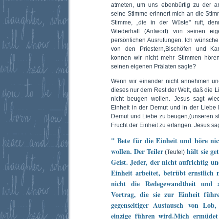
atmeten, um uns ebenbürtig zu der a
seine Stimme erinnert mich an die Sti
Stimme, „die in der Wüste" ruft, de
Wiederhall (Antwort) von seinen ei
persönlichen Ausrufungen. Ich wünsche
von den Priestern,Bischöfen und Ka
konnen wir nicht mehr Stimmen hören
seinen eigenen Prälaten sagte?
Wenn wir einander nicht annehmen und
dieses nur dem Rest der Welt, daß die Li
nicht beugen wollen. Jesus sagt wied
Einheit in der Demut und in der Liebe li
Demut und Liebe zu beugen,(unseren st
Frucht der Einheit zu erlangen. Jesus sag
" Bete für die Einheit und höre nic
wollen. Der Teiler
hält sie ge
(Teufel)
Geist. Jeder, der nicht aufrichtig 
Einheit arbeitet, betrübt ernstlich 
nicht die Redegewandtheit und 
Vortrag, die sie zur Einheit führ
gegenseitiger Austausch von Lob
einzige führen wird.Mich ermüdet