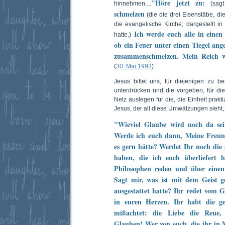
"Höre jetzt zu:
hinnehmen....
(sagt
schmelzen
(die die drei Eisenstäbe, di
die evangelische Kirche; dargestellt in
Ich werde euch alle in einen
hatte.)
ob ein Feuer unter einen Tiegel ange
zusammenschmelzen. Mein Reich wir
(
30. Mai 1993
)
Jesus bittet uns, für diejenigen zu b
unterdrücken und die vorgeben, für die 
Netz auslegen für die, die Einheit prakt
Jesus, der all diese Umwälzungen sieht, f
"Wieviel Glaube wird noch da se
Werde ich euch dann, Meine Freunde
es gern hätte? Werdet Ihr noch die
haben, die ich euch überliefert 
Philosophen reden und über eine
Sagt mir, was ist mit dem Geist 
ausgestattet hatte? Ihr redet vom Ge
in euren Herzen. Ihr habt die g
mißachtet: die Liebe die Reue, 
Glauben! Wer von euch, die ihr in 