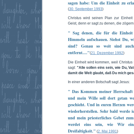
sagen habe: Um die Einheit zu erla
(
30. September 1993
)
Christus wird seinen Plan zur Einhei
Geist, denn er sagt zu denen, die zögern, 
" Sag denen, die für die Einheit 
Himmeln aufschauen. Siehst Du, wi
sind? Genau so weit sind auch
entfernt...."
(
21. Dezember 1992
)
Die Einheit wird kommen, weil Christus 
sagt:
"Alle sollen eins sein, wie Du, Vate
damit die Welt glaubt, daß Du mich ges
In einer anderen Botschaft sagt Jesus:
" Das Kommen meiner Herrschaft 
und mein Wille soll dort getan w
geschieht. Und in euren Herzen werd
wiederherstellen. Sehr bald werde i
und mein priesterliches Gebet zum 
werdet eins sein, wie Wir ein
Dreifaltigkeit."
(
2. Mai 1991
)