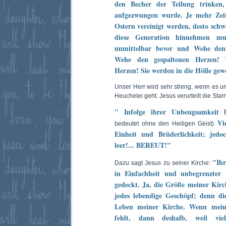
den Becher der Teilung trinken,
aufgezwungen wurde. Je mehr Zeit
Ostern vereinigt werden, desto schwe
diese Generation hinnehmen mu
unmittelbar bevor und Wehe den
Wehe den gespaltenen Herzen! 
Herzen! Sie werden in die Hölle ge
Unser Herr wird sehr streng, wenn es u
Heuchelei geht. Jesus verurteilt die Sta
" Infolge ihrer Unbeugsamkeit b
Vie
bedeutet ohne den Heiligen Geist)
Einheit und Brüderlichkeit; jedo
leer!... BEREUT!"
"Ihr
Dazu sagt Jesus zu seiner Kirche:
in Einfachheit und unbegrenzter 
gedeckt. Ja, die Größe meiner Kirch
jedes lebendige Geschöpf; denn di
Leben meiner Kirche. Wenn mein
fehlt, dann deshalb, weil vi