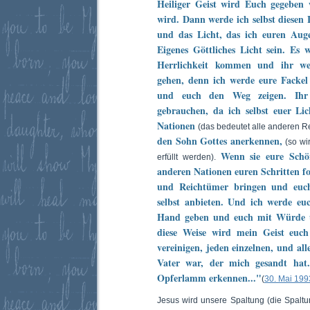
Heiliger Geist wird Euch gegeben
wird. Dann werde ich selbst diesen 
und das Licht, das ich euren Aug
Eigenes Göttliches Licht sein. Es 
Herrlichkeit kommen und ihr wer
gehen, denn ich werde eure Fackel
und euch den Weg zeigen. Ihr 
gebrauchen, da ich selbst euer Lic
Nationen
(das bedeutet alle anderen R
den Sohn Gottes anerkennen,
(so wi
Wenn sie eure Schön
erfüllt werden).
anderen Nationen euren Schritten fo
und Reichtümer bringen und euch 
selbst anbieten. Und ich werde euc
Hand geben und euch mit Würde u
diese Weise wird mein Geist euc
vereinigen, jeden einzelnen, und al
Vater war, der mich gesandt hat
Opferlamm erkennen..."
(
30. Mai 199
Jesus wird unsere Spaltung (die Spaltu