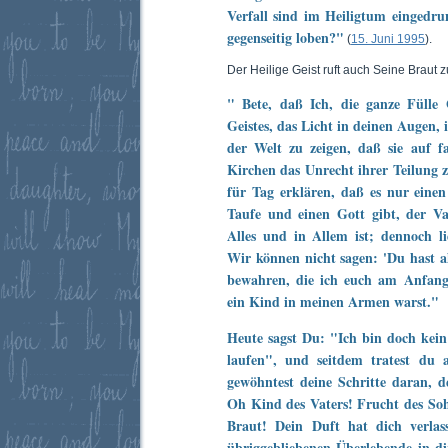
Verfall sind im Heiligtum eingedru
gegenseitig loben?"
(
15. Juni 1995
).
Der Heilige Geist ruft auch Seine Braut 
" Bete, daß Ich, die ganze Fülle
Geistes, das Licht in deinen Augen, 
der Welt zu zeigen, daß sie auf 
Kirchen das Unrecht ihrer Teilung z
für Tag erklären, daß es nur einen
Taufe und einen Gott gibt, der Vat
Alles und in Allem ist; dennoch l
Wir können nicht sagen: 'Du hast al
bewahren, die ich euch am Anfang
ein Kind in meinen Armen warst."
Heute sagst Du: "Ich bin doch kei
laufen", und seitdem tratest d
gewöhntest deine Schritte daran, d
Oh Kind des Vaters! Frucht des So
Braut! Dein Duft hat dich verlas
übriggebliebenen Überlebende in di