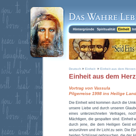
Hintergründe
Spiritualität
Einheit
In
»
»
Deutsch
Einheit
Einheit aus dem Herzen
Einheit aus dem Her
Vortrag von Vassula
Pilgerreise 1998 ins Heilige Lan
Die Einheit wird kommen durch die Umk
unsere Liebe und durch unseren Glaube
eines unterzeichneten Vertrages, no
Mächtigen, die gespalten sind. Einhei
durch jene, die dem Heiligen Geist er
anzurühren und ihr Licht zu sein. Die E
beiden Schlüssel gebrauchen, die der He