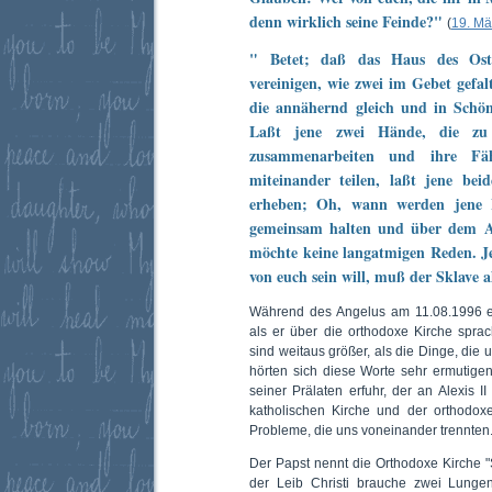
denn wirklich seine Feinde?"
(
19. Mä
" Betet; daß das Haus des Ost
vereinigen, wie zwei im Gebet gefa
die annähernd gleich und in Schö
Laßt jene zwei Hände, die zu 
zusammenarbeiten und ihre Fäh
miteinander teilen, laßt jene b
erheben; Oh, wann werden jene 
gemeinsam halten und über dem A
möchte keine langatmigen Reden. Je
von euch sein will, muß der Sklave a
Während des Angelus am 11.08.1996 er
als er über die orthodoxe Kirche sprac
sind weitaus größer, als die Dinge, die 
hörten sich diese Worte sehr ermutig
seiner Prälaten erfuhr, der an Alexis I
katholischen Kirche und der orthodo
Probleme, die uns voneinander trennten
Der Papst nennt die Orthodoxe Kirche "S
der Leib Christi brauche zwei Lungen