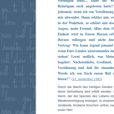
vereinigen sollte... Habt ihr w
Bräutigam euch angeboten hatte
jedesmal, wenn ich von Versöhnung 
mir abwendet. Dann erkläre mir, we
in der Wahrheit, so erklärt mir do
Augen, mein Freund, öffne dein O
Einheit wird in Euren Herzen er
Herzen vollzogen und nicht dur
Vertrag! Wie kann irgend jemand 
wenn Eure Länder untereinander i
stehen! Lernt endlich, was Mein
begehrt: Nächstenliebe, Großmut,
Versöhnung und daß ihr einander 
Werde ich von Euch euren Ruf 
hören?"
(
14. September 1992
)
Durch die Macht des Heiligen Geistes 
diese Verheißung wird erfüllt werden
Herrn, der der Spender des Lebens is
Wiedervereinigung erlangen. In unserem 
zerstreute, trockene Knochen umher, nac
unser Herr: