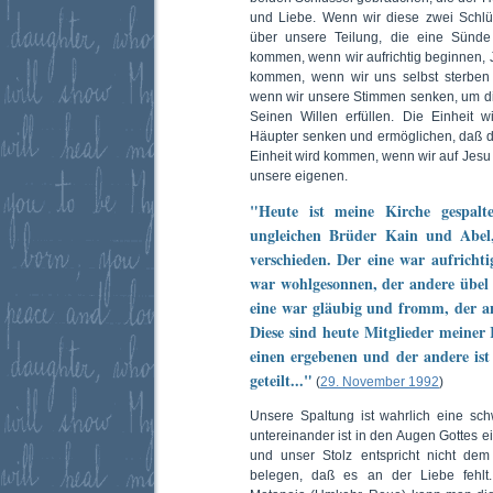
und Liebe. Wenn wir diese zwei Schlüs
über unsere Teilung, die eine Sünde i
kommen, wenn wir aufrichtig beginnen, J
kommen, wenn wir uns selbst sterben
wenn wir unsere Stimmen senken, um d
Seinen Willen erfüllen. Die Einheit
Häupter senken und ermöglichen, daß d
Einheit wird kommen, wenn wir auf Jes
unsere eigenen.
"Heute ist meine Kirche gespalt
ungleichen Brüder Kain und Abel,
verschieden. Der eine war aufrichti
war wohlgesonnen, der andere übel 
eine war gläubig und fromm, der an
Diese sind heute Mitglieder meiner 
einen ergebenen und der andere ist 
geteilt..."
(
29. November 1992
)
Unsere Spaltung ist wahrlich eine sc
untereinander ist in den Augen Gottes ei
und unser Stolz entspricht nicht dem
belegen, daß es an der Liebe fehlt.