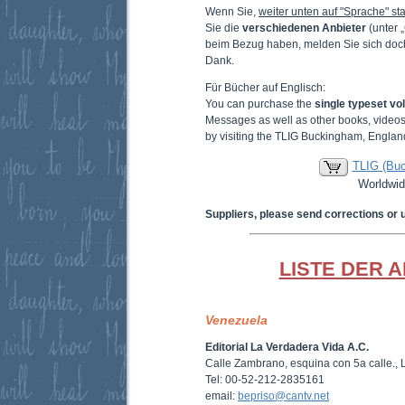
Wenn Sie,
weiter unten auf "Sprache" sta
Sie die
verschiedenen Anbieter
(unter 
beim Bezug haben, melden Sie sich doc
Dank.
Für Bücher auf Englisch:
You can purchase the
single typeset v
Messages as well as other books, video
by visiting the TLIG Buckingham, Englan
TLIG (Bu
Worldwid
Suppliers, please send corrections or 
LISTE DER 
Venezuela
Editorial La Verdadera Vida A.C.
Calle Zambrano, esquina con 5a calle.,
Tel: 00-52-212-2835161
email:
bepriso@cantv.net