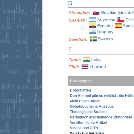
S
Slovakia (slovak 
Slovakian:
Argentina
Chil
Spanish:
Ecuador
Spain
Uruguay
Sweden
Swedish:
T
India
Tamil:
Thailand
Thai:
Bibliographie
Botschaften
Den Himmel gibt es wirklich, die Höll
Mein Engel Daniel
Gebetsbücher & Auszüge
Theologische Studien
Periodisch erscheinende Rundbriefe
Veröffentlichte Artikel
Videos und CD's
WLIG - Bücherladen