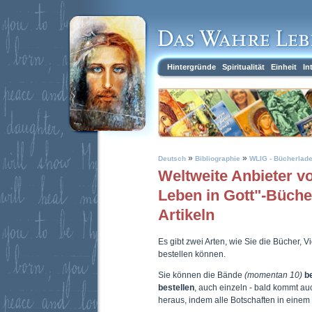
Hintergründe
Spiritualität
Einheit
In
»
»
Deutsch
Bibliographie
WLIG - Bücherlad
Weltweite Anbieter 
Leben in Gott"-Büch
Artikeln
Es gibt zwei Arten, wie Sie die Bücher, 
bestellen können.
Sie können die Bände
(momentan 10)
b
bestellen
, auch einzeln - bald kommt a
heraus, indem alle Botschaften in eine