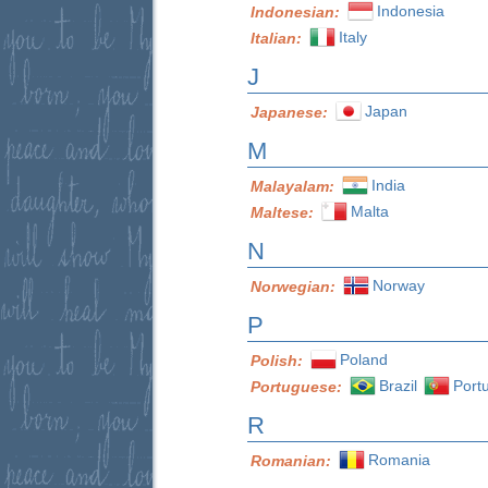
Indonesia
Indonesian:
Italy
Italian:
J
Japan
Japanese:
M
India
Malayalam:
Malta
Maltese:
N
Norway
Norwegian:
P
Poland
Polish:
Brazil
Port
Portuguese:
R
Romania
Romanian: