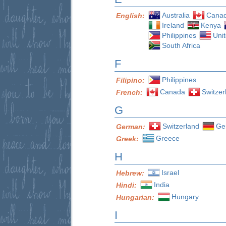
Australia
Cana
English:
Ireland
Kenya
Philippines
Uni
South Africa
F
Philippines
Filipino:
Canada
Switzer
French:
G
Switzerland
Ge
German:
Greece
Greek:
H
Israel
Hebrew:
India
Hindi:
Hungary
Hungarian:
I