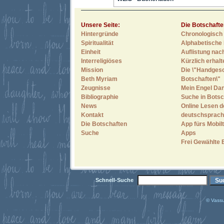
Unsere Seite:
Die Botschafte
Hintergründe
Chronologisch 
Spiritualität
Alphabetische 
Einheit
Auflistung nac
Interreligiöses
Kürzlich erhal
Mission
Die \"Handges
Beth Myriam
Botschaften\"
Zeugnisse
Mein Engel Dan
Bibliographie
Suche in Botsc
News
Online Lesen d
Kontakt
deutschsprach
Die Botschaften
App fürs Mobilt
Suche
Apps
Frei Gewählte 
Schnell-Suche
© Vassu