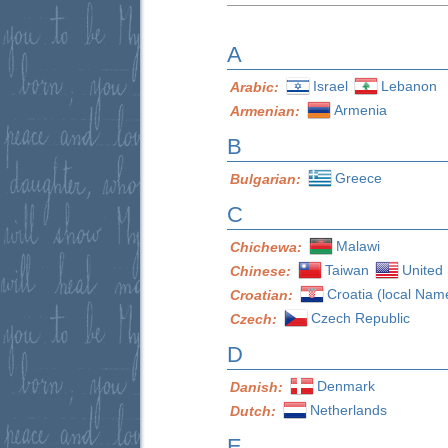
A
Israel
Lebanon
Arabic:
Armenia
Armenian:
B
Greece
Bulgarian:
C
Malawi
Chichewa:
Taiwan
United 
Chinese:
Croatia (local Nam
Croatian:
Czech Republic
Czech:
D
Denmark
Danish:
Netherlands
Dutch:
E