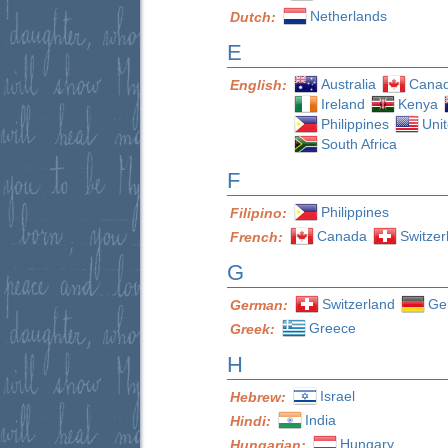
Netherlands
Dutch:
E
Australia
Cana
English:
Ireland
Kenya
Philippines
Uni
South Africa
F
Philippines
Filipino:
Canada
Switzer
French:
G
Switzerland
Ge
German:
Greece
Greek:
H
Israel
Hebrew:
India
Hindi:
Hungary
Hungarian: