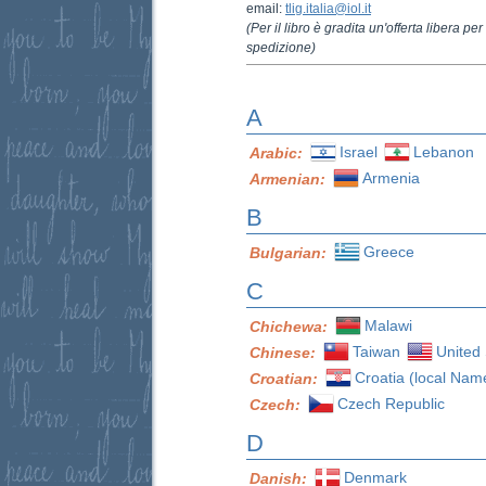
email:
tlig.italia@iol.it
(Per il libro è gradita un'offerta libera p
spedizione)
A
Israel
Lebanon
Arabic:
Armenia
Armenian:
B
Greece
Bulgarian:
C
Malawi
Chichewa:
Taiwan
United 
Chinese:
Croatia (local Nam
Croatian:
Czech Republic
Czech:
D
Denmark
Danish: