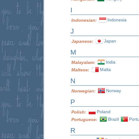
I
Indonesia
Indonesian:
J
Japan
Japanese:
M
India
Malayalam:
Malta
Maltese:
N
Norway
Norwegian:
P
Poland
Polish:
Brazil
Port
Portuguese:
R