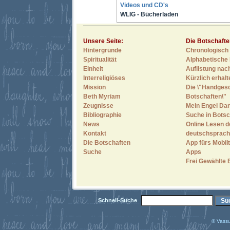
Videos und CD's
WLIG - Bücherladen
Unsere Seite:
Die Botschafte
Hintergründe
Chronologisch 
Spiritualität
Alphabetische 
Einheit
Auflistung nac
Interreligiöses
Kürzlich erhal
Mission
Die \"Handges
Beth Myriam
Botschaften\"
Zeugnisse
Mein Engel Dan
Bibliographie
Suche in Botsc
News
Online Lesen d
Kontakt
deutschsprach
Die Botschaften
App fürs Mobilt
Suche
Apps
Frei Gewählte 
Schnell-Suche
© Vassu