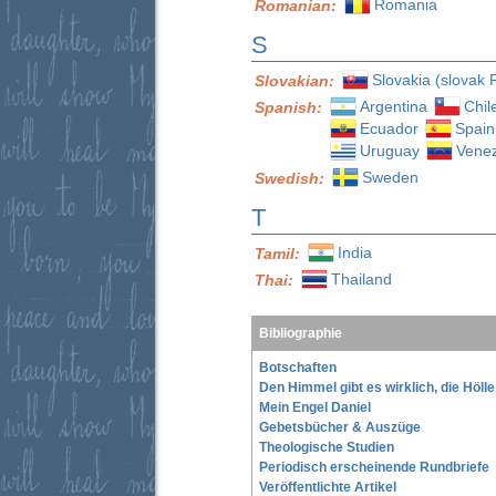
Romania
Romanian:
S
Slovakia (slovak 
Slovakian:
Argentina
Chil
Spanish:
Ecuador
Spain
Uruguay
Vene
Sweden
Swedish:
T
India
Tamil:
Thailand
Thai:
Bibliographie
Botschaften
Den Himmel gibt es wirklich, die Höll
Mein Engel Daniel
Gebetsbücher & Auszüge
Theologische Studien
Periodisch erscheinende Rundbriefe
Veröffentlichte Artikel