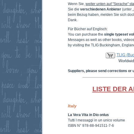
Wenn Sie,
weiter unten auf "Sprache" sta
Sie die
verschiedenen Anbieter
(unter 
beim Bezug haben, melden Sie sich doc
Dank.
Für Bücher auf Englisch:
You can purchase the
single typeset v
Messages as well as other books, video
by visiting the TLIG Buckingham, Englan
TLIG (Bu
Worldwid
Suppliers, please send corrections or 
LISTE DER 
Italy
La Vera Vita in Dio onlus
Tutti I messaggi in un unico volume
ISBN N° 978-88-941511-7-6