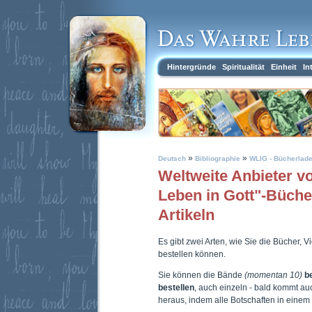
Hintergründe
Spiritualität
Einheit
In
»
»
Deutsch
Bibliographie
WLIG - Bücherlad
Weltweite Anbieter 
Leben in Gott"-Büch
Artikeln
Es gibt zwei Arten, wie Sie die Bücher, 
bestellen können.
Sie können die Bände
(momentan 10)
b
bestellen
, auch einzeln - bald kommt a
heraus, indem alle Botschaften in eine