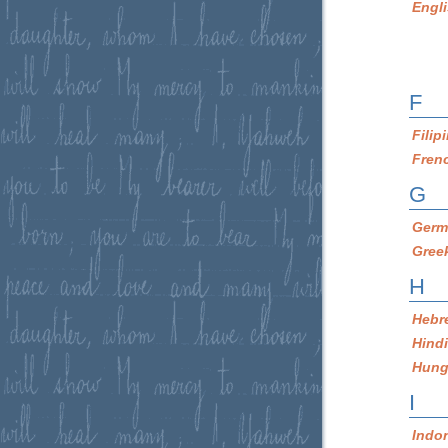
Engl
F
Filip
Fren
G
Germ
Gree
H
Hebr
Hind
Hung
I
Indo