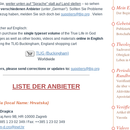
Sie,
weiter unten auf "Sprache" statt auf Land stellen
– so sehen
Mein E
e
verschiedenen Anbieter
(unter „German“). Sollten Sie Probleme
Der Begi
ezug haben, melden Sie sich doch bei
suppliers@tlig.org
. Vielen
Gebets
her auf Englisch:
Publizier
n purchase the
single typeset volume
of the True Life in God
Botschaft
es as well as other books, videos and materials
online in English
Theolo
iting the TLIG Buckingham, England shopping cart
Sachverst
TLIG (Buckingham)
Obrigkeit
Worldwide
Leben in 
ers, please send corrections or updates to:
suppliers@tlig.org
Periodi
Rundbr
Veröffentl
LISTE DER ANBIETER
die über 
Aktivität
Apostolat
ia (local Name: Hrvatska)
Veröffe
-Dragica
Artikel ü
aj Aero 9B, HR-10000 Zagreb
Vassula
+385 1 23 02 349 / Fax: ++385 1 23 02 349
Videos
m-d.cro@inet.hr