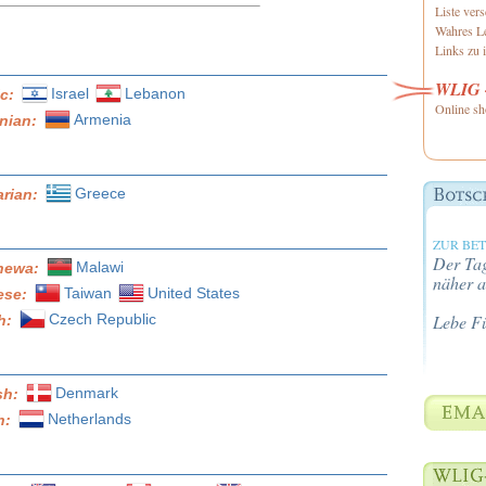
Liste ver
Wahres Le
Links zu i
WLIG -
Israel
Lebanon
ic:
Online sh
Armenia
nian:
Greece
arian:
ZUR BE
Der Tag
Malawi
hewa:
näher a
Taiwan
United States
ese:
Czech Republic
Lebe F
h:
Denmark
sh:
Netherlands
h: