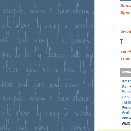
Slov
Span
Swed
T
Tami
Thai
Bibli
Botsc
Den H
Mein 
Gebe
Theol
Perio
Veröf
Video
WLIG 