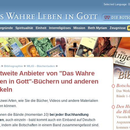
ergründe
Spiritualität
Einheit
Interreligiöses
Mission
Beth Myriam
Zeugnisse
B
»
»
»
h
Bibliographie
WLIG - Bücherladen
tweite Anbieter von "Das Wahre
en in Gott"-Büchern und anderen
Botsch
ikeln
Das Werk 
Bände 1-1
 zwei Arten, wie Sie die Bücher, Videos und andere Materialien
Den Him
len können.
die Höl
nnen die Bände
(momentan 10)
bei jeder Buchhandlung
Vassula R
len
, auch einzeln - bald kommt auch ein Einband auf Deutsch
Augenzeu
, indem alle Botschaften in einem Band zusammengefasst sind.
kommen 