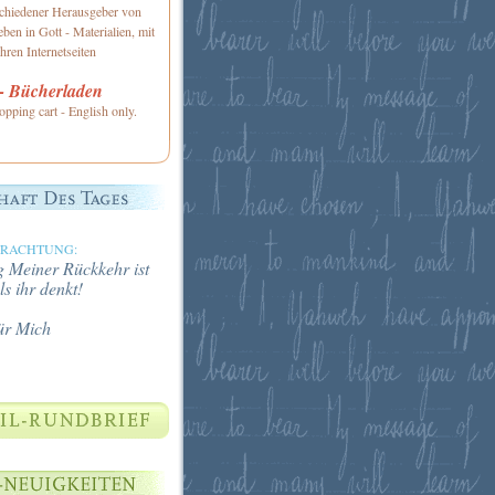
schiedener Herausgeber von
ben in Gott - Materialien, mit
hren Internetseiten
 Bücherladen
opping cart - English only.
TRACHTUNG:
 Meiner Rückkehr ist
ls ihr denkt!
ür Mich