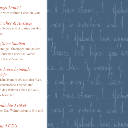
ngel Daniel
nn vom Wahren Leben in Gott
bücher & Auszüge
te Gebete und Auszüge aus den
en
gische Studien
ändige, Theologen und andere
 schreiben über das Wahre
Gott und Vassula
sch erscheinende
iefe
ichte Rundbriefe aus aller Welt,
verschiedene Themen und
en des Wahren Leben in Gott -
s berichten
ntlichte Artikel
ber Das Wahre Leben in Got und
 und CD's