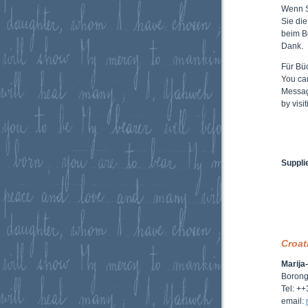
Wenn 
Sie di
beim B
Dank.
Für Büc
You ca
Messag
by vis
Suppli
Croat
Marija
Borong
Tel: +
email: