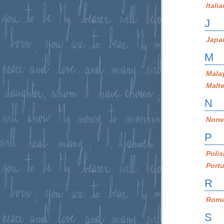
Itali
J
Japa
M
Mala
Malt
N
Norw
P
Poli
Port
R
Roma
S