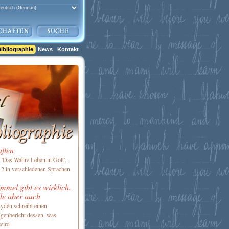
ibliographie
News
Kontakt
aften
'Das Wahre Leben in Gott'.
2 in verschiedenen Sprachen
mel gibt es wirklich,
le aber auch
ydén schreibt einen
genbericht dessen, was
wird