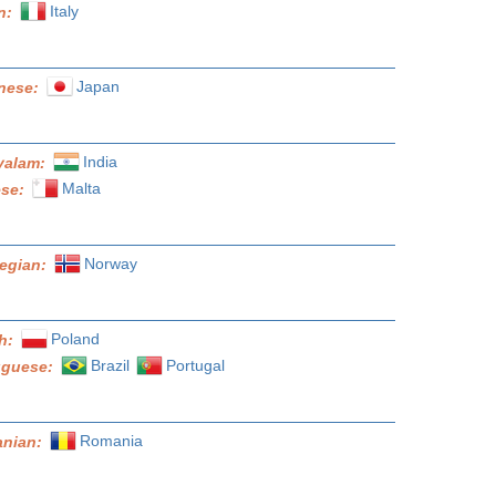
Italy
an:
Japan
nese:
India
yalam:
Malta
ese:
Norway
egian:
Poland
sh:
Brazil
Portugal
uguese:
Romania
nian: