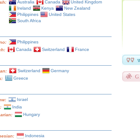
Australia
Canada
United Kingdom
ish:
Ireland
Kenya
New Zealand
Philippines
United States
South Africa
Philippines
ino:
Canada
Switzerland
France
ch:
Switzerland
Germany
an:
Greece
k:
Israel
ew:
India
i:
Hungary
arian:
Indonesia
nesian: