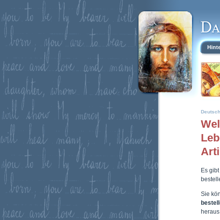
Hint
Deutsc
Wel
Leb
Art
Es gibt
bestel
Sie kö
bestel
heraus