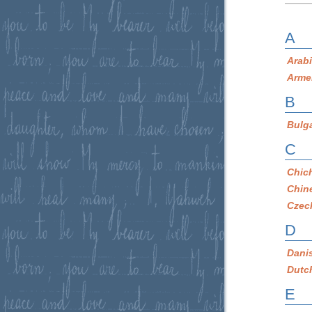
A
Arab
Arme
B
Bulg
C
Chic
Chin
Czec
D
Dani
Dutc
E