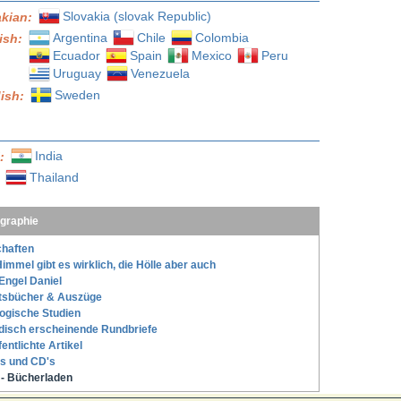
Slovakia (slovak Republic)
akian:
Argentina
Chile
Colombia
ish:
Ecuador
Spain
Mexico
Peru
Uruguay
Venezuela
Sweden
ish:
India
l:
Thailand
:
ographie
haften
immel gibt es wirklich, die Hölle aber auch
Engel Daniel
tsbücher & Auszüge
ogische Studien
disch erscheinende Rundbriefe
fentlichte Artikel
s und CD's
- Bücherladen