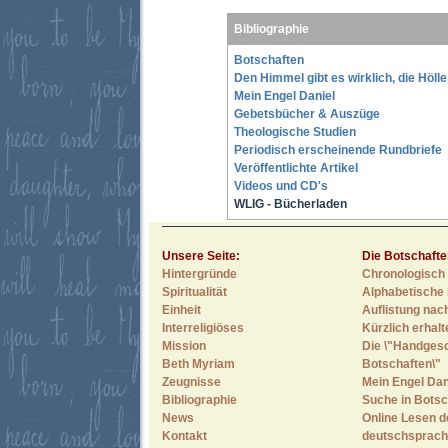
Bibliographie
Botschaften
Den Himmel gibt es wirklich, die Höll
Mein Engel Daniel
Gebetsbücher & Auszüge
Theologische Studien
Periodisch erscheinende Rundbriefe
Veröffentlichte Artikel
Videos und CD's
WLIG - Bücherladen
Unsere Seite:
Die Botschafte
Hintergründe
Chronologisch 
Spiritualität
Alphabetische 
Einheit
Auflistung nac
Interreligiöses
Kürzlich erhal
Mission
Die \"Handges
Beth Myriam
Botschaften\"
Zeugnisse
Mein Engel Dan
Bibliographie
Suche in Botsc
News
Online Lesen d
Kontakt
deutschsprach