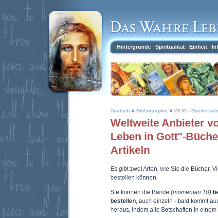
Hintergründe
Spiritualität
Einheit
In
»
»
Deutsch
Bibliographie
WLIG - Bücherlad
Weltweite Anbieter 
Leben in Gott"-Büch
Artikeln
Es gibt zwei Arten, wie Sie die Bücher, 
bestellen können.
Sie können die Bände
(momentan 10)
b
bestellen
, auch einzeln - bald kommt a
heraus, indem alle Botschaften in eine