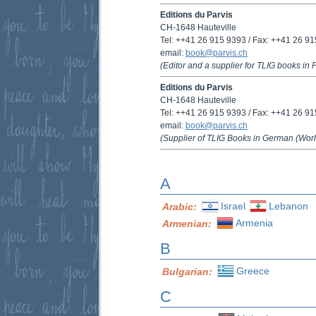
Editions du Parvis
CH-1648 Hauteville
Tel: ++41 26 915 9393 / Fax: ++41 26 9
email:
book@parvis.ch
(Editor and a supplier for TLIG books in
Editions du Parvis
CH-1648 Hauteville
Tel: ++41 26 915 9393 / Fax: ++41 26 9
email:
book@parvis.ch
(Supplier of TLIG Books in German (Wor
A
Israel
Lebanon
Arabic:
Armenia
Armenian:
B
Greece
Bulgarian:
C