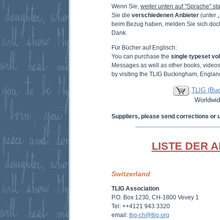
Wenn Sie,
weiter unten auf "Sprache" sta
Sie die
verschiedenen Anbieter
(unter 
beim Bezug haben, melden Sie sich doc
Dank.
Für Bücher auf Englisch:
You can purchase the
single typeset v
Messages as well as other books, video
by visiting the TLIG Buckingham, Englan
TLIG (Bu
Worldwid
Suppliers, please send corrections or 
LISTE DER 
Switzerland
TLIG Association
P.O. Box 1230, CH-1800 Vevey 1
Tel: ++4121 943 3320
email:
tlig-ch@tlig.org