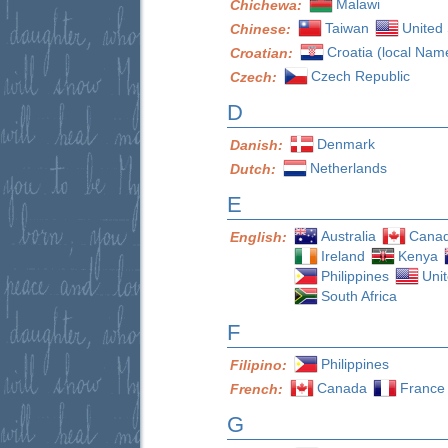
Malawi
Chichewa:
Taiwan
United 
Chinese:
Croatia (local Nam
Croatian:
Czech Republic
Czech:
D
Denmark
Danish:
Netherlands
Dutch:
E
Australia
Cana
English:
Ireland
Kenya
Philippines
Uni
South Africa
F
Philippines
Filipino:
Canada
France
French:
G