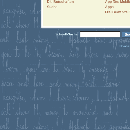
Die Botschaften
App fürs Mobilt
Suche
Apps
Frei Gewählte 
Schnell-Suche
© Vassu