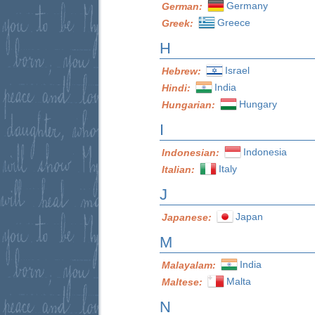
Germany
German:
Greece
Greek:
H
Israel
Hebrew:
India
Hindi:
Hungary
Hungarian:
I
Indonesia
Indonesian:
Italy
Italian:
J
Japan
Japanese:
M
India
Malayalam:
Malta
Maltese:
N