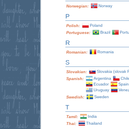
Norway
Norwegian:
P
Poland
Polish:
Brazil
Port
Portuguese:
R
Romania
Romanian:
S
Slovakia (slovak 
Slovakian:
Argentina
Chil
Spanish:
Ecuador
Spain
Uruguay
Vene
Sweden
Swedish:
T
India
Tamil:
Thailand
Thai: