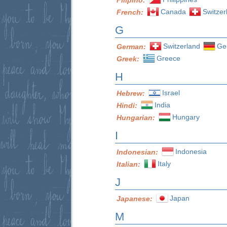
Canada
Switzer
French:
G
Switzerland
Ge
German:
Greece
Greek:
H
Israel
Hebrew:
India
Hindi:
Hungary
Hungarian:
I
Indonesia
Indonesian:
Italy
Italian:
J
Japan
Japanese:
M