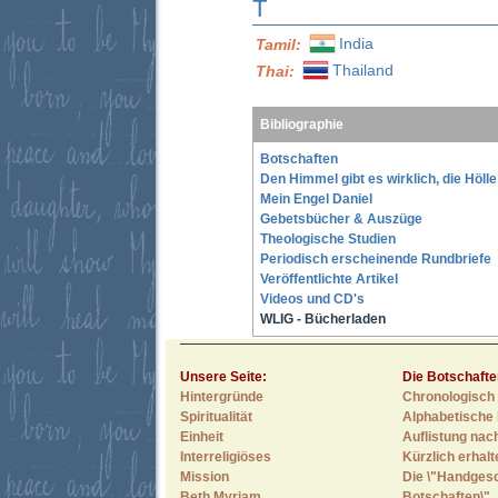
T
India
Tamil:
Thailand
Thai:
Bibliographie
Botschaften
Den Himmel gibt es wirklich, die Höll
Mein Engel Daniel
Gebetsbücher & Auszüge
Theologische Studien
Periodisch erscheinende Rundbriefe
Veröffentlichte Artikel
Videos und CD's
WLIG - Bücherladen
Unsere Seite:
Die Botschafte
Hintergründe
Chronologisch 
Spiritualität
Alphabetische 
Einheit
Auflistung nac
Interreligiöses
Kürzlich erhal
Mission
Die \"Handges
Beth Myriam
Botschaften\"