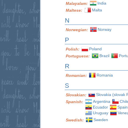
India
Malayalam:
Malta
Maltese:
N
Norway
Norwegian:
P
Poland
Polish:
Brazil
Port
Portuguese:
R
Romania
Romanian:
S
Slovakia (slovak 
Slovakian:
Argentina
Chil
Spanish:
Ecuador
Spain
Uruguay
Vene
Sweden
Swedish: