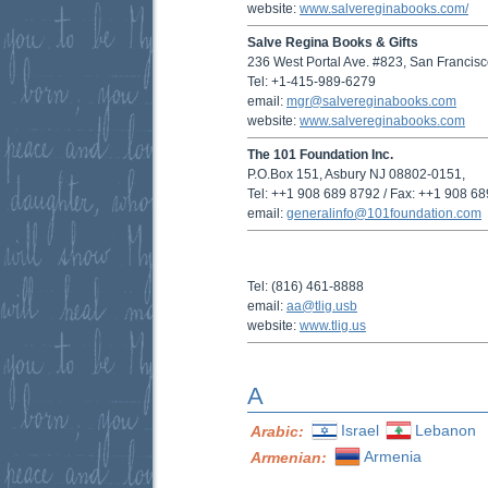
website:
www.salvereginabooks.com/
Salve Regina Books & Gifts
236 West Portal Ave. #823, San Francis
Tel: +1-415-989-6279
email:
mgr@salvereginabooks.com
website:
www.salvereginabooks.com
The 101 Foundation Inc.
P.O.Box 151, Asbury NJ 08802-0151,
Tel: ++1 908 689 8792 / Fax: ++1 908 6
email:
generalinfo@101foundation.com
Tel: (816) 461-8888
email:
aa@tlig.usb
website:
www.tlig.us
A
Israel
Lebanon
Arabic:
Armenia
Armenian: