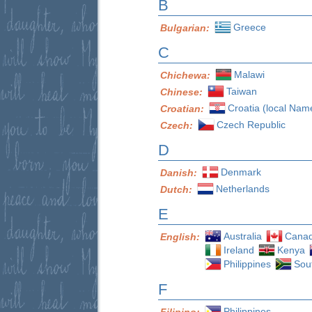
B
Greece
Bulgarian:
C
Malawi
Chichewa:
Taiwan
Chinese:
Croatia (local Nam
Croatian:
Czech Republic
Czech:
D
Denmark
Danish:
Netherlands
Dutch:
E
Australia
Cana
English:
Ireland
Kenya
Philippines
Sout
F
Philippines
Filipino: