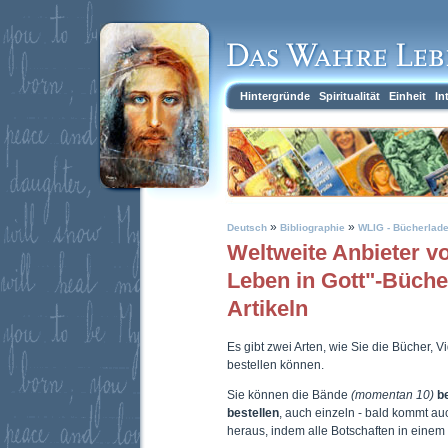
Hintergründe
Spiritualität
Einheit
In
»
»
Deutsch
Bibliographie
WLIG - Bücherlad
Weltweite Anbieter 
Leben in Gott"-Büch
Artikeln
Es gibt zwei Arten, wie Sie die Bücher, 
bestellen können.
Sie können die Bände
(momentan 10)
b
bestellen
, auch einzeln - bald kommt a
heraus, indem alle Botschaften in eine