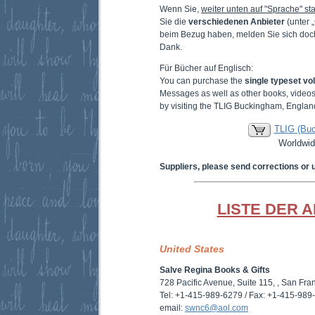
Wenn Sie,
weiter unten auf "Sprache" sta
Sie die
verschiedenen Anbieter
(unter 
beim Bezug haben, melden Sie sich doc
Dank.
Für Bücher auf Englisch:
You can purchase the
single typeset v
Messages as well as other books, video
by visiting the TLIG Buckingham, Englan
TLIG (Bu
Worldwid
Suppliers, please send corrections or 
LISTE DER 
United States
Salve Regina Books & Gifts
728 Pacific Avenue, Suite 115, , San Fr
Tel: +1-415-989-6279 / Fax: +1-415-989
email:
swnc6@aol.com