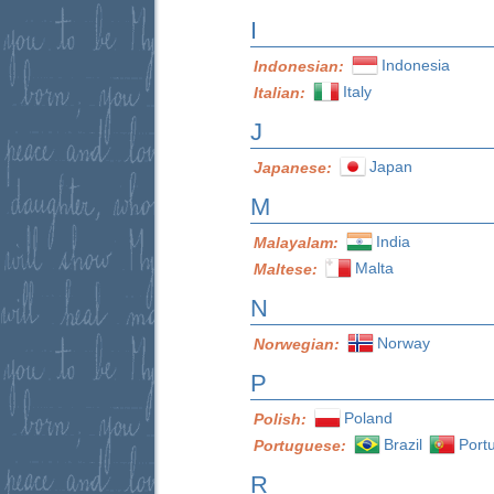
I
Indonesia
Indonesian:
Italy
Italian:
J
Japan
Japanese:
M
India
Malayalam:
Malta
Maltese:
N
Norway
Norwegian:
P
Poland
Polish:
Brazil
Port
Portuguese:
R