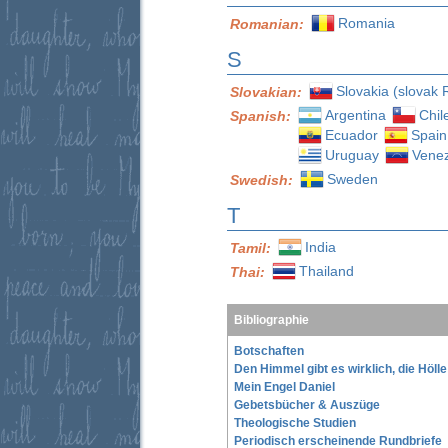
Romania
Romanian:
S
Slovakia (slovak 
Slovakian:
Argentina
Chil
Spanish:
Ecuador
Spain
Uruguay
Vene
Sweden
Swedish:
T
India
Tamil:
Thailand
Thai:
Bibliographie
Botschaften
Den Himmel gibt es wirklich, die Höll
Mein Engel Daniel
Gebetsbücher & Auszüge
Theologische Studien
Periodisch erscheinende Rundbriefe