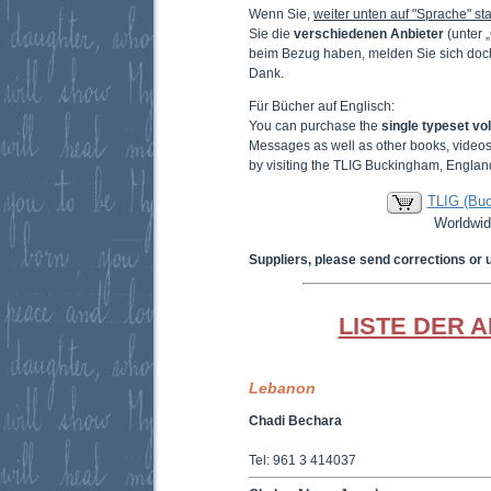
Wenn Sie,
weiter unten auf "Sprache" sta
Sie die
verschiedenen Anbieter
(unter 
beim Bezug haben, melden Sie sich doc
Dank.
Für Bücher auf Englisch:
You can purchase the
single typeset v
Messages as well as other books, video
by visiting the TLIG Buckingham, Englan
TLIG (Bu
Worldwid
Suppliers, please send corrections or 
LISTE DER 
Lebanon
Chadi Bechara
Tel: 961 3 414037