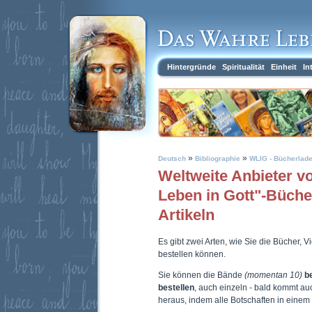
Hintergründe
Spiritualität
Einheit
In
»
»
Deutsch
Bibliographie
WLIG - Bücherlad
Weltweite Anbieter 
Leben in Gott"-Büch
Artikeln
Es gibt zwei Arten, wie Sie die Bücher, 
bestellen können.
Sie können die Bände
(momentan 10)
b
bestellen
, auch einzeln - bald kommt a
heraus, indem alle Botschaften in eine