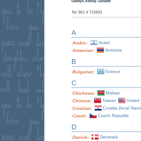
Gladys Abouy Jaoude
Tel: 961 4 715603
A
Israel
Arabic:
Armenia
Armenian:
B
Greece
Bulgarian:
C
Malawi
Chichewa:
Taiwan
United 
Chinese:
Croatia (local Nam
Croatian:
Czech Republic
Czech:
D
Denmark
Danish: