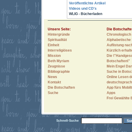
Veröffentlichte Artikel
Videos und CD's
WLIG - Bücherladen
Unsere Seite:
Die Botschafte
Hintergründe
Chronologisch 
Spiritualität
Alphabetische 
Einheit
Auflistung nac
Interreligiöses
Kürzlich erhal
Mission
Die \"Handges
Beth Myriam
Botschaften\"
Zeugnisse
Mein Engel Dan
Bibliographie
Suche in Botsc
News
Online Lesen d
Kontakt
deutschsprach
Die Botschaften
App fürs Mobilt
Suche
Apps
Frei Gewählte 
Schnell-Suche