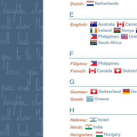
Netherlands
Dutch:
E
Australia
Cana
English:
Ireland
Kenya
Philippines
Uni
South Africa
F
Philippines
Filipino:
Canada
Switzer
French:
G
Switzerland
Ge
German:
Greece
Greek:
H
Israel
Hebrew:
India
Hindi:
Hungary
Hungarian: