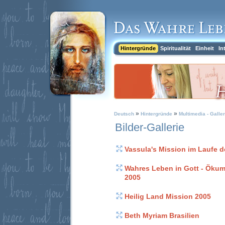
Hintergründe
Spiritualität
Einheit
In
»
»
Deutsch
Hintergründe
Multimedia - Galler
Bilder-Gallerie
Vassula's Mission im Laufe d
Wahres Leben in Gott - Ökum
2005
Heilig Land Mission 2005
Beth Myriam Brasilien