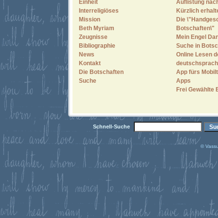
Einheit
Auflistung nac
Interreligiöses
Kürzlich erhal
Mission
Die \"Handges
Beth Myriam
Botschaften\"
Zeugnisse
Mein Engel Dan
Bibliographie
Suche in Botsc
News
Online Lesen d
Kontakt
deutschsprach
Die Botschaften
App fürs Mobilt
Suche
Apps
Frei Gewählte 
Schnell-Suche
© Vassu