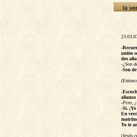
23.03.8
-Recuer
unión s
dos ali
-¿Son de
-Son de
(Entonc
-Escuch
alianza
-Pero, ¿
-Sí. ¡Y
En verd
matrimo
Yo te a
(Jesús c