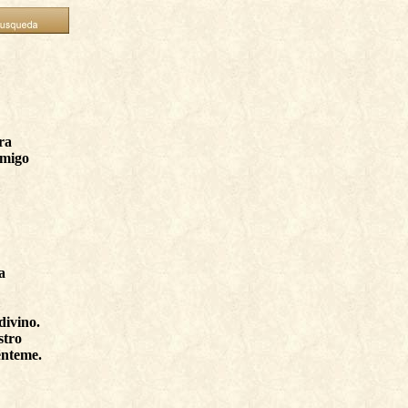
ra
nmigo
a
divino.
stro
énteme.