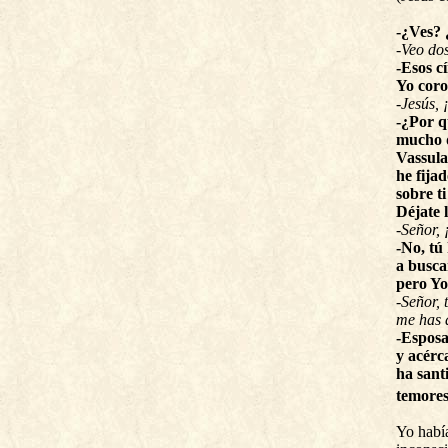
-¿Ves? 
-Veo dos
-Esos c
Yo coro
-Jesús, 
-¿Por q
mucho d
Vassula
he fija
sobre t
Déjate 
-Señor, 
-No, tú
a busca
pero Yo
-Señor,
me has 
-Esposa
y acérc
ha sant
temores
Yo había