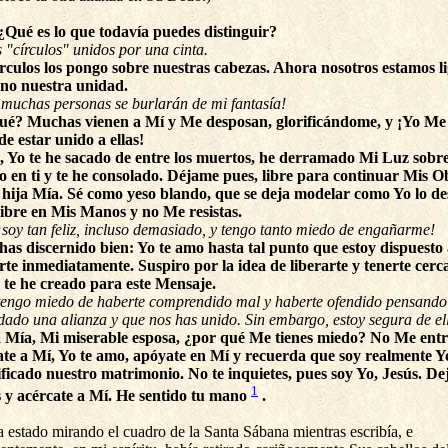
¿Qué es lo que todavía puedes distinguir?
 "círculos" unidos por una cinta.
írculos los pongo sobre nuestras cabezas. Ahora nosotros estamos l
no nuestra unidad.
¡muchas personas se burlarán de mi fantasía!
ué? Muchas vienen a Mí y Me desposan, glorificándome, y ¡Yo Me
e estar unido a ellas!
, Yo te he sacado de entre los muertos, he derramado Mi Luz sobre
do en ti y te he consolado. Déjame pues, libre para continuar Mis O
i hija Mía. Sé como yeso blando, que se deja modelar como Yo lo de
libre en Mis Manos y no Me resistas.
¡soy tan feliz, incluso demasiado, y tengo tanto miedo de engañarme!
 has discernido bien: Yo te amo hasta tal punto que estoy dispuesto 
rte inmediatamente. Suspiro por la idea de liberarte y tenerte cerc
 te he creado para este Mensaje.
 tengo miedo de haberte comprendido mal y haberte ofendido pensando
dado una alianza y que nos has unido. Sin embargo, estoy segura de el
 Mía, Mi miserable esposa, ¿por qué Me tienes miedo? No Me entr
ate a Mí, Yo te amo, apóyate en Mí y recuerda que soy realmente Y
ificado nuestro matrimonio. No te inquietes, pues soy Yo, Jesús. De
1
 y acércate a Mí. He sentido tu mano
.
 estado mirando el cuadro de la Santa Sábana mientras escribía, e