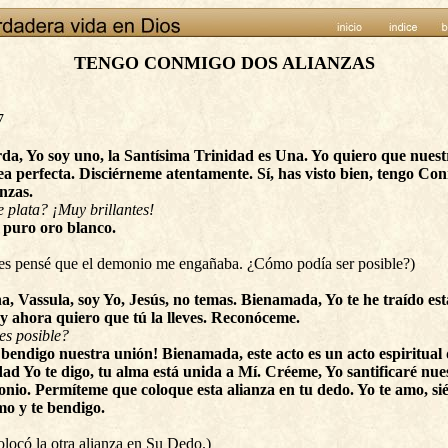
TENGO CONMIGO DOS ALIANZAS
7
da, Yo soy uno, la Santísima Trinidad es Una. Yo quiero que nuest
ea perfecta. Disciérneme atentamente. Sí, has visto bien, tengo Co
anzas.
 plata? ¡Muy brillantes!
 puro oro blanco.
es pensé que el demonio me engañaba. ¿Cómo podía ser posible?)
a, Vassula, soy Yo, Jesús, no temas. Bienamada, Yo te he traído est
 y ahora quiero que tú la lleves. Reconóceme.
es posible?
o bendigo nuestra unión! Bienamada, este acto es un acto espiritual 
ad Yo te digo, tu alma está unida a Mí. Créeme, Yo santificaré nue
nio. Permíteme que coloque esta alianza en tu dedo. Yo te amo, si
mo y te bendigo.
olocó la otra alianza en Su Dedo.)