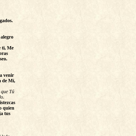
igados.
 alegro
 ti, Me
bras
seo.
a venir
a de Mí,
 que Tú
lo.
istezcas
o quien
ja tus