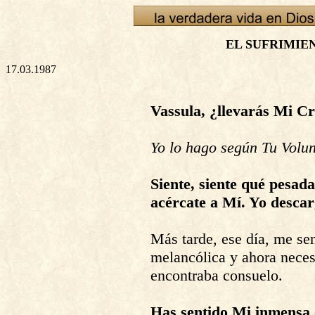
EL SUFRIMIE
17.03.1987
Vassula, ¿llevarás Mi C
Yo lo hago según Tu Volun
Siente, siente qué pesad
acércate a Mí. Yo descar
Más tarde, ese día, me se
melancólica y ahora neces
encontraba consuelo.
Has sentido Mi inmensa 