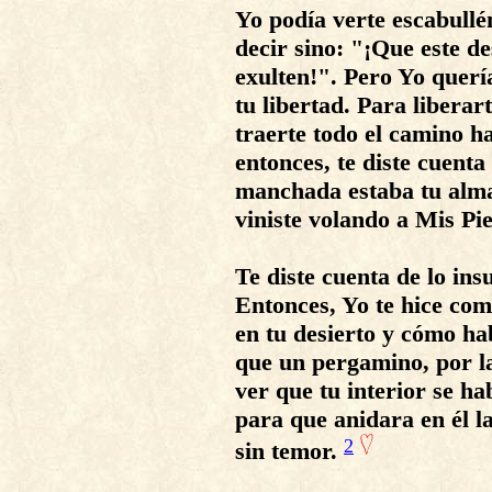
Yo podía verte escabullé
decir sino: "¡Que este de
exulten!". Pero Yo querí
tu libertad. Para libera
traerte todo el camino ha
entonces, te diste cuent
manchada estaba tu alma,
viniste volando a Mis Pi
Te diste cuenta de lo ins
Entonces, Yo te hice co
en tu desierto y cómo ha
que un pergamino, por la
ver que tu interior se ha
para que anidara en él la
2
sin temor.