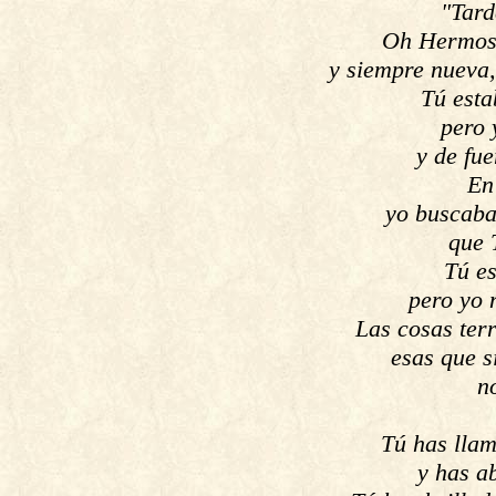
"Tard
Oh Hermosu
y siempre nueva,
Tú esta
pero 
y de fu
En
yo buscaba
que 
Tú e
pero yo 
Las cosas ter
esas que s
no
Tú has lla
y has a