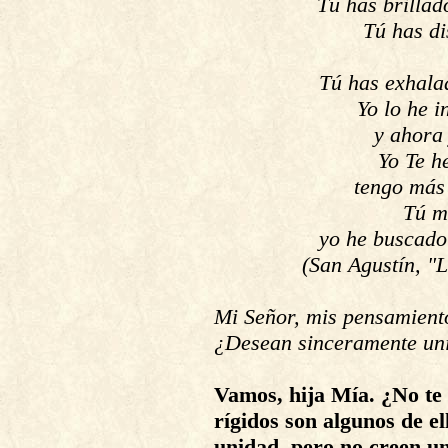
Tú has brillad
Tú has di
Tú has exhala
Yo lo he 
y ahora 
Yo Te h
tengo más 
Tú m
yo he buscado
(San Agustín, "
Mi Señor, mis pensamiento
¿Desean sinceramente uni
Vamos, hija Mía. ¿No te
rígidos son algunos de e
unidad, pero no creen un