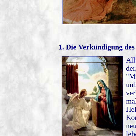
1. Die Verkündigung des
All
der
"M
un
ve
mak
Hei
Ko
neu
leb