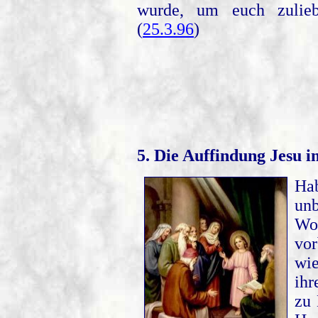
wurde, um euch zulieb
(
25.3.96
)
5. Die Auffindung Jesu 
Ha
un
Wor
vor
wie
ihr
zu 