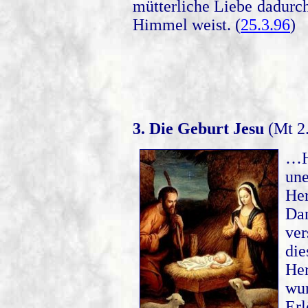
mütterliche Liebe dadurc
Himmel weist. (
25.3.96
)
3. Die Geburt Jesu
(Mt 2.
…H
un
He
Da
ver
die
He
wu
Er