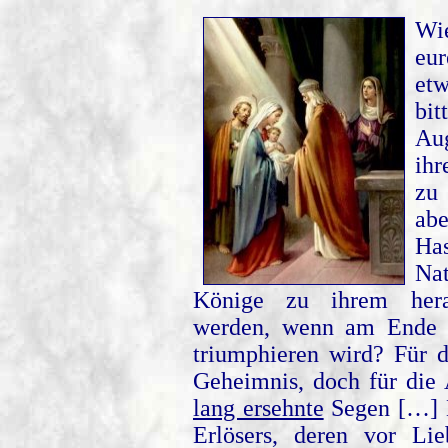
Wi
eu
et
bit
Aug
ihr
zu 
abe
Ha
Nat
Könige zu ihrem her
werden, wenn am Ende 
triumphieren wird? Für d
Geheimnis, doch für die
lang ersehnte
Segen […] K
Erlösers, deren vor Li