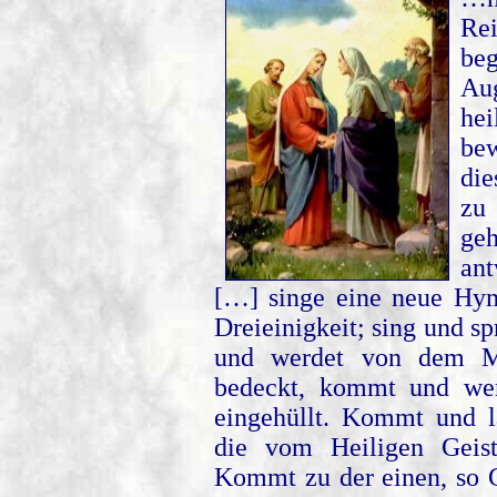
Rei
beg
Aug
he
be
die
zu 
geh
ant
[…] singe eine neue Hym
Dreieinigkeit; sing und 
und werdet von dem M
bedeckt, kommt und we
eingehüllt. Kommt und la
die vom Heiligen Geis
Kommt zu der einen, so G