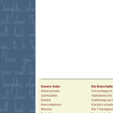
Unsere Seite:
Die Botschafte
Hintergründe
Chronologisch 
Spiritualität
Alphabetische 
Einheit
Auflistung nac
Interreligiöses
Kürzlich erhal
Mission
Die \"Handges