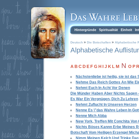
Hintergründe
Spiritualität
Einheit
In
»
»
Deutsch
Die Botschaften
Alphabetische R
Alphabetische Auflistu
N
A
B
C
D
E
F
G
H
I
J
K
L
M
O
P
Nächstenliebe ist heilig, sie ist da
Nehme Das Reich Gottes An Wie Ein
Nehmt Euch In Acht Vor Denen
Die Münder Haben Aber Nichts Sagen 
Es War Ein Vergnügen, Dich Zu Lehren
Nehmt Zuflucht In Unseren Herzen
Nenne Es \"das Wahre Leben In Gott
Nenne Mich Abba
New York, Treffen Mit Conchita Von
Nichts Böses Kannn Erbe Meines 
Botschaft Vom Heiligen Erzengel Mich
Nimm Meinen Kelch Und Trinke Dar