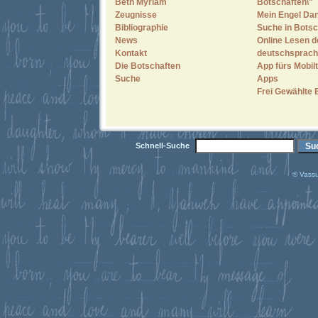
Beth Myriam
Botschaften\"
Zeugnisse
Mein Engel Dan
Bibliographie
Suche in Botsc
News
Online Lesen d
Kontakt
deutschsprach
Die Botschaften
App fürs Mobilt
Suche
Apps
Frei Gewählte 
Schnell-Suche
© Vassu