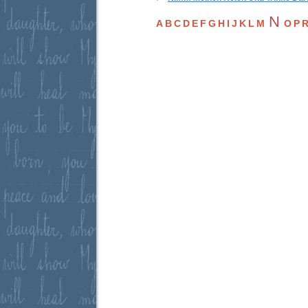
N
A
B
C
D
E
F
G
H
I
J
K
L
M
O
P