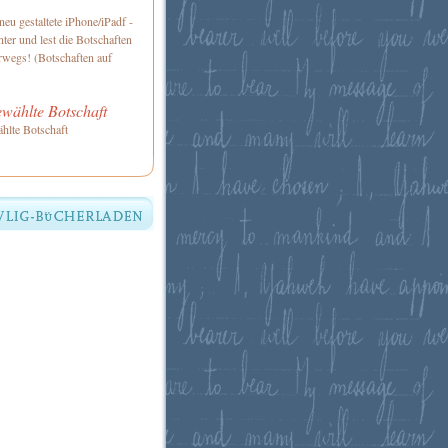
neu gestaltete iPhone/iPadf -
ter und lest die Botschaften
rwegs! (Botschaften auf
wählte Botschaft
hlte Botschaft