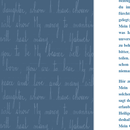
bezeug
du im
fürch
gelegt
Mein F
was I
unver
zu be
bitter
teilen
schon
niema
Hör zu
Mein 
solche
sagt d
erlau
Heilig
deshal
Mein G