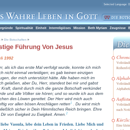
ergründe
Spiritualität
Einheit
Interreligiöses
Mission
Beth Myriam
Zeugnisse
B
»
»
h
Die Botschaften
stige Führung Von Jesus
Chronol
uli 1992
Vollständ
r, als ich das erste Mal verfolgt wurde, konnte ich mich
Reihenfol
ch nicht einmal verteidigen; es gab keinen einzigen
Alphabe
ugen, der mich unterstützt hätte. Alle haben mich im
ich gelaßen, aber Du, Herr, standest bei mir und gabst
Vollständ
r Kraft, damit durch mich die ganze Botschaft verkündet
Alphabeti
rde und alle Völker sie hören; und so wurde ich aus dem
Auflist
chen des Löwen gerettet. Der Herr wird mich auch
1
nftig vor allen bösen Anschlägen retten
. Du wirst mich
Vollständ
hließlich sicher in Dein Himmlisches Reich bringen. Ehre
nach Not
2
 Dir von Ewigkeit zu Ewigkeit. Amen.
Kürzlic
liebe Vassula, lebe dein Leben in Frieden. Liebe Mich und
Eine klei