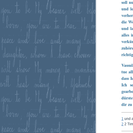
soll n
und le
verher
die Wo
und la
alles
verkü
zuhör
richti
Vassu
tue al
dass I
Ich s
gearbe
dürste
dir zu
1
und a
2
2 Tim