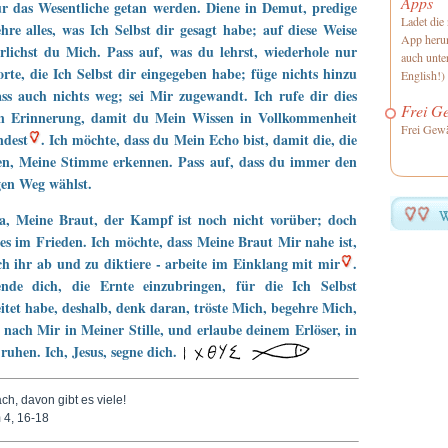
Apps
ur das Wesentliche getan werden. Diene in Demut, predige
Ladet die 
hre alles, was Ich Selbst dir gesagt habe; auf diese Weise
App herun
rlichst du Mich. Pass auf, was du lehrst, wiederhole nur
auch unte
rte, die Ich Selbst dir eingegeben habe; füge nichts hinzu
English!)
ss auch nichts weg; sei Mir zugewandt. Ich rufe dir dies
Frei Ge
 in Erinnerung, damit du Mein Wissen in Vollkommenheit
Frei Gewä
ndest
. Ich möchte, dass du Mein Echo bist, damit die, die
en, Meine Stimme erkennen. Pass auf, dass du immer den
gen Weg wählst.
la, Meine Braut, der Kampf ist noch nicht vorüber; doch
les im Frieden. Ich möchte, dass Meine Braut Mir nahe ist,
ch ihr ab und zu diktiere - arbeite im Einklang mit mir
.
ende dich, die Ernte einzubringen, für die Ich Selbst
itet habe, deshalb, denk daran, tröste Mich, begehre Mich,
 nach Mir in Meiner Stille, und erlaube deinem Erlöser, in
 ruhen. Ich, Jesus, segne dich.
ch, davon gibt es viele!
 4, 16-18