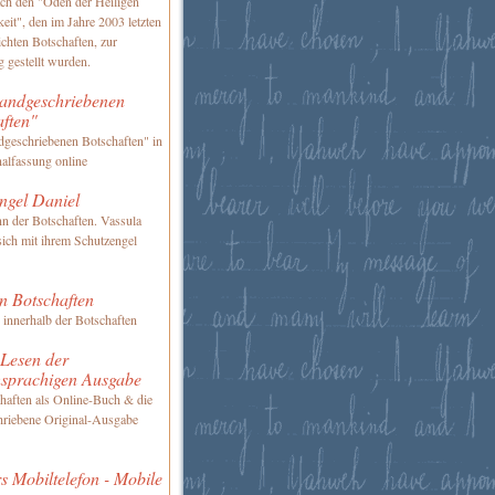
ch den "Oden der Heiligen
keit", den im Jahre 2003 letzten
ichten Botschaften, zur
 gestellt wurden.
andgeschriebenen
aften"
geschriebenen Botschaften" in
nalfassung online
ngel Daniel
n der Botschaften. Vassula
 sich mit ihrem Schutzengel
n Botschaften
 innerhalb der Botschaften
 Lesen der
hsprachigen Ausgabe
haften als Online-Buch & die
riebene Original-Ausgabe
s Mobiltelefon - Mobile