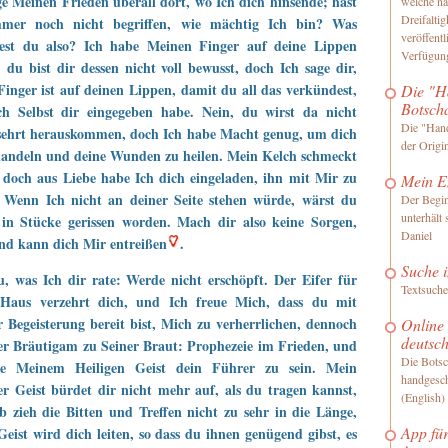
e Meinen Frieden überall dort, wo Ich dich hinsende; hast
welche na
Dreifaltig
mer noch nicht begriffen, wie mächtig Ich bin? Was
veröffentl
test du also? Ich habe Meinen Finger auf deine Lippen
Verfügung
; du bist dir dessen nicht voll bewusst, doch Ich sage dir,
inger ist auf deinen Lippen, damit du all das verkündest,
Die "H
Botsch
ch Selbst dir eingegeben habe. Nein, du wirst da nicht
Die "Hand
sehrt herauskommen, doch Ich habe Macht genug, um dich
der Origi
handeln und deine Wunden zu heilen. Mein Kelch schmeckt
, doch aus Liebe habe Ich dich eingeladen, ihn mit Mir zu
Mein E
. Wenn Ich nicht an deiner Seite stehen würde, wärst du
Der Begin
unterhält
 in Stücke gerissen worden. Mach dir also keine Sorgen,
Daniel
nd kann dich Mir entreißen
.
Suche i
, was Ich dir rate: Werde nicht erschöpft. Der Eifer für
Textsuche
Haus verzehrt dich, und Ich freue Mich, dass du mit
r Begeisterung bereit bist, Mich zu verherrlichen, dennoch
Online
deutsc
er Bräutigam zu Seiner Braut: Prophezeie im Frieden, und
Die Botsc
be Meinem Heiligen Geist dein Führer zu sein. Mein
handgesch
er Geist bürdet dir nicht mehr auf, als du tragen kannst,
(English)
b zieh die Bitten und Treffen nicht zu sehr in die Länge,
App für
eist wird dich leiten, so dass du ihnen genügend gibst, es