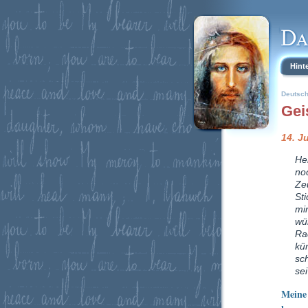
Hint
Deutsc
Gei
14. J
Her
no
Ze
St
mi
wü
Ra
kü
sc
sei
Meine 