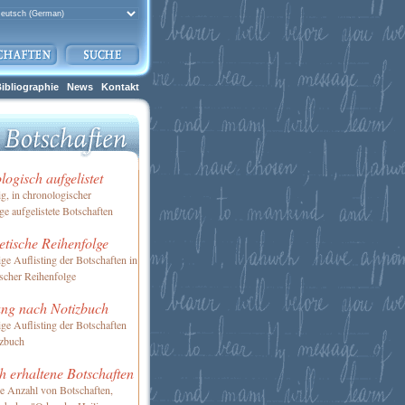
ibliographie
News
Kontakt
ogisch aufgelistet
ig, in chronologischer
ge aufgelistete Botschaften
tische Reihenfolge
ige Auflisting der Botschaften in
scher Reihenfolge
ung nach Notizbuch
ige Auflisting der Botschaften
izbuch
h erhaltene Botschaften
ne Anzahl von Botschaften,