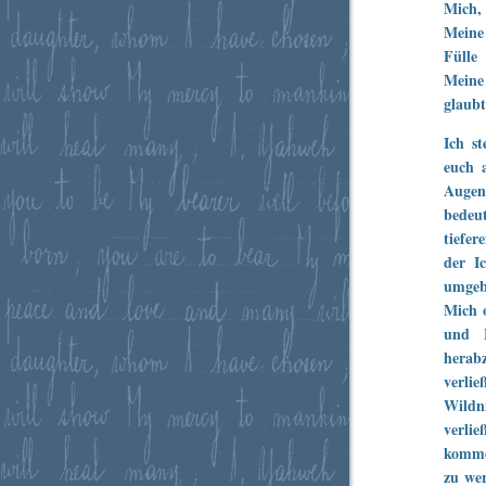
Mich,
Meine 
Fülle
Meine
glaubt
Ich s
euch a
Augen
bedeut
tiefer
der I
umgeb
Mich 
und 
herabz
verli
Wildni
verli
komme
zu wer