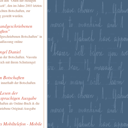
ch den "Oden der Heiligen
keit", den im Jahre 2003 letzten
ichten Botschaften, zur
 gestellt wurden.
andgeschriebenen
aften"
geschriebenen Botschaften" in
nalfassung online
ngel Daniel
n der Botschaften. Vassula
 sich mit ihrem Schutzengel
n Botschaften
 innerhalb der Botschaften
 Lesen der
hsprachigen Ausgabe
haften als Online-Buch & die
riebene Original-Ausgabe
s Mobiltelefon - Mobile