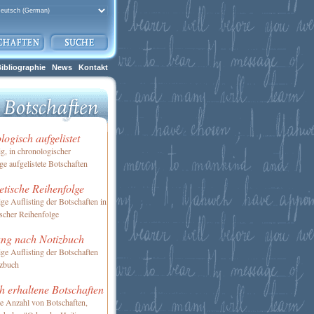
ibliographie
News
Kontakt
ogisch aufgelistet
ig, in chronologischer
ge aufgelistete Botschaften
tische Reihenfolge
ige Auflisting der Botschaften in
scher Reihenfolge
ung nach Notizbuch
ige Auflisting der Botschaften
izbuch
h erhaltene Botschaften
ne Anzahl von Botschaften,