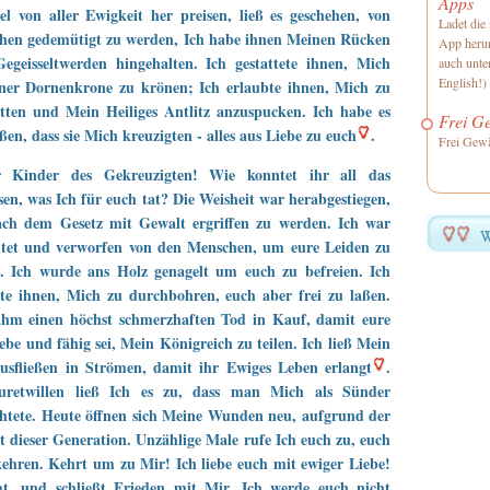
Apps
 von aller Ewigkeit her preisen, ließ es geschehen, von
Ladet die 
hen gedemütigt zu werden, Ich habe ihnen Meinen Rücken
App herun
egeisseltwerden hingehalten. Ich gestattete ihnen, Mich
auch unte
English!)
iner Dornenkrone zu krönen; Ich erlaubte ihnen, Mich zu
tten und Mein Heiliges Antlitz anzuspucken. Ich habe es
Frei Ge
ßen, dass sie Mich kreuzigten - alles aus Liebe zu euch
.
Frei Gewä
 Kinder des Gekreuzigten! Wie konntet ihr all das
sen, was Ich für euch tat? Die Weisheit war herabgestiegen,
ch dem Gesetz mit Gewalt ergriffen zu werden. Ich war
htet und verworfen von den Menschen, um eure Leiden zu
n. Ich wurde ans Holz genagelt um euch zu befreien. Ich
te ihnen, Mich zu durchbohren, euch aber frei zu laßen.
ahm einen höchst schmerzhaften Tod in Kauf, damit eure
lebe und fähig sei, Mein Königreich zu teilen. Ich ließ Mein
ausfließen in Strömen, damit ihr Ewiges Leben erlangt
.
retwillen ließ Ich es zu, dass man Mich als Sünder
htete. Heute öffnen sich Meine Wunden neu, aufgrund der
t dieser Generation. Unzählige Male rufe Ich euch zu, euch
ehren. Kehrt um zu Mir! Ich liebe euch mit ewiger Liebe!
, und schließt Frieden mit Mir. Ich werde euch nicht