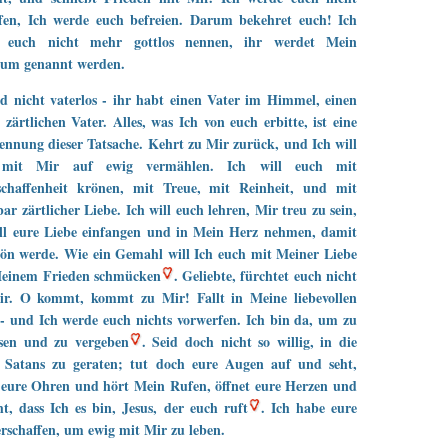
afen, Ich werde euch befreien. Darum bekehret euch! Ich
 euch nicht mehr gottlos nennen, ihr werdet Mein
tum genannt werden.
id nicht vaterlos - ihr habt einen Vater im Himmel, einen
 zärtlichen Vater. Alles, was Ich von euch erbitte, ist eine
nnung dieser Tatsache. Kehrt zu Mir zurück, und Ich will
 mit Mir auf ewig vermählen. Ich will euch mit
schaffenheit krönen, mit Treue, mit Reinheit, und mit
ar zärtlicher Liebe. Ich will euch lehren, Mir treu zu sein,
ill eure Liebe einfangen und in Mein Herz nehmen, damit
hön werde. Wie ein Gemahl will Ich euch mit Meiner Liebe
einem Frieden schmücken
. Geliebte, fürchtet euch nicht
ir. O kommt, kommt zu Mir! Fallt in Meine liebevollen
 und Ich werde euch nichts vorwerfen. Ich bin da, um zu
ssen und zu vergeben
. Seid doch nicht so willig, in die
n Satans zu geraten; tut doch eure Augen auf und seht,
 eure Ohren und hört Mein Rufen, öffnet eure Herzen und
ht, dass Ich es bin, Jesus, der euch ruft
. Ich habe eure
erschaffen, um ewig mit Mir zu leben.