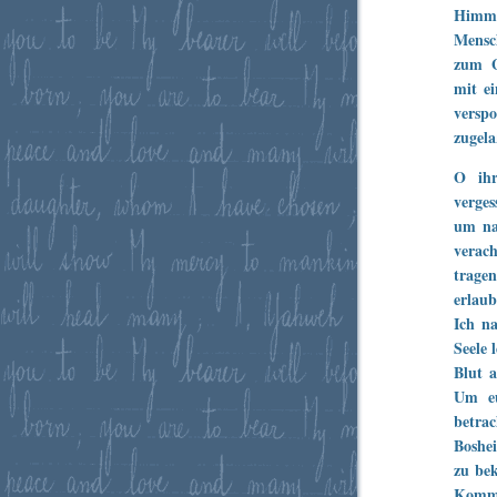
Himmel
Mensc
zum G
mit e
verspo
zugela
O ihr
verges
um na
verac
trage
erlaub
Ich n
Seele 
Blut 
Um eu
betrac
Boshei
zu bek
Kommt