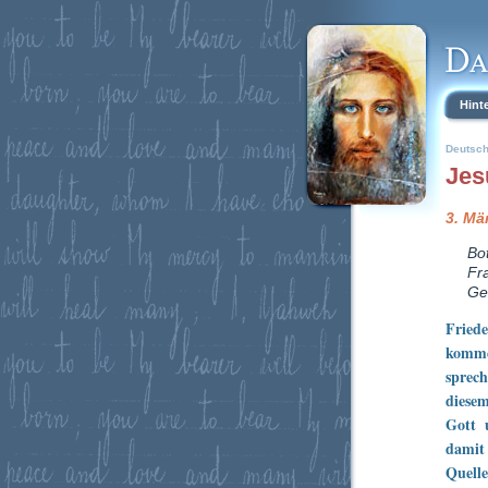
Hint
Deutsc
Jes
3. Mä
Bo
Fra
Ge
Friede
komme
sprec
diese
Gott 
damit 
Quelle