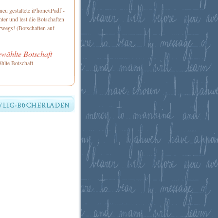
neu gestaltete iPhone/iPadf -
ter und lest die Botschaften
rwegs! (Botschaften auf
wählte Botschaft
hlte Botschaft