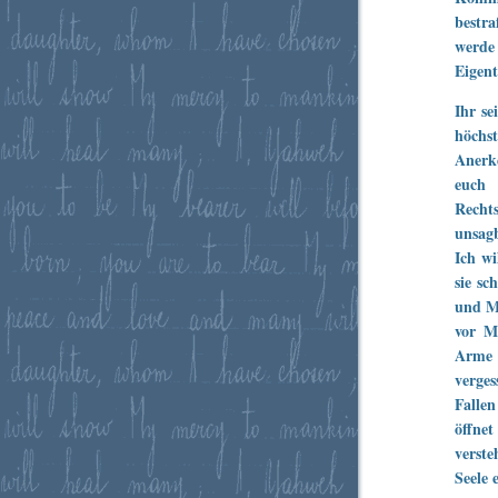
bestr
werde
Eigen
Ihr se
höchst
Anerke
euch
Recht
unsagb
Ich w
sie sc
und M
vor M
Arme -
verge
Falle
öffnet
verste
Seele 