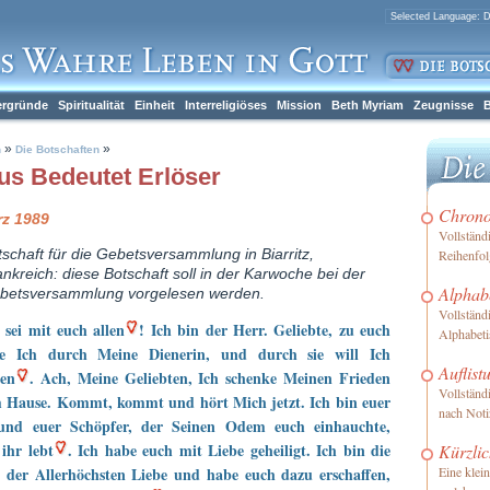
ergründe
Spiritualität
Einheit
Interreligiöses
Mission
Beth Myriam
Zeugnisse
B
»
»
h
Die Botschaften
us Bedeutet Erlöser
Chronol
rz 1989
Vollständ
tschaft für die Gebetsversammlung in Biarritz,
Reihenfol
nkreich: diese Botschaft soll in der Karwoche bei der
Alphabe
betsversammlung vorgelesen werden.
Vollständ
 sei mit euch allen
! Ich bin der Herr. Geliebte, zu euch
Alphabeti
 Ich durch Meine Dienerin, und durch sie will Ich
Auflist
hen
. Ach, Meine Geliebten, Ich schenke Meinen Frieden
Vollständ
m Hause. Kommt, kommt und hört Mich jetzt. Ich bin euer
nach Not
und euer Schöpfer, der Seinen Odem euch einhauchte,
ihr lebt
. Ich habe euch mit Liebe geheiligt. Ich bin die
Kürzlic
 der Allerhöchsten Liebe und habe euch dazu erschaffen,
Eine klei