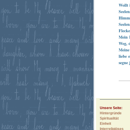
Wollt 
Seele
Himme
Seelen
Flecke
Mein 
Weg, d
Meine 
liebe 
segne 
Unsere Seite:
Hintergründe
Spiritualität
Einheit
Interreligiöses