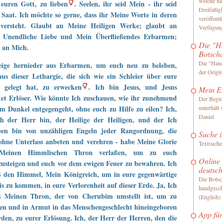
welche na
 euren Gott, zu lieben
. Seelen, ihr seid Mein - ihr seid
Dreifaltig
Saat. Ich möchte so gerne, dass ihr Meine Worte in deren
veröffentl
 versteht. Glaubt an Meine Heiligen Werke; glaubt an
Verfügung
 Unendliche Liebe und Mein Überfließendes Erbarmen;
Die "H
 an Mich.
Botsch
Die "Hand
teige hernieder aus Erbarmen, um euch neu zu beleben,
der Origi
us dieser Lethargie, die sich wie ein Schleier über eure
 gelegt hat, zu erwecken
. Ich bin Jesus, und Jesus
Mein E
et Erlöser. Wie könnte Ich zuschauen, wie ihr zunehmend
Der Begin
em Dunkel entgegengeht, ohne euch zu Hilfe zu eilen? Ich,
unterhält
Daniel
ch der Herr bin, der Heilige der Heiligen, und der Ich
en bin von unzähligen Engeln jeder Rangordnung, die
Suche i
ohne Unterlass anbeten und verehren - habe Meine Glorie
Textsuche
Meinen Himmlischen Thron verlaßen, um zu euch
Online
usteigen und euch vor dem ewigen Feuer zu bewahren. Ich
deutsc
eß den Himmel, Mein Königreich, um in eure gegenwärtige
Die Botsc
s zu kommen, in eure Verlorenheit auf dieser Erde. Ja, Ich
handgesch
eß Meinen Thron, der von Cherubim umstellt ist, um zu
(English)
n und in Armut in das Menschengeschlecht hineingeboren
App für
den, zu eurer Erlösung. Ich, der Herr der Herren, den die