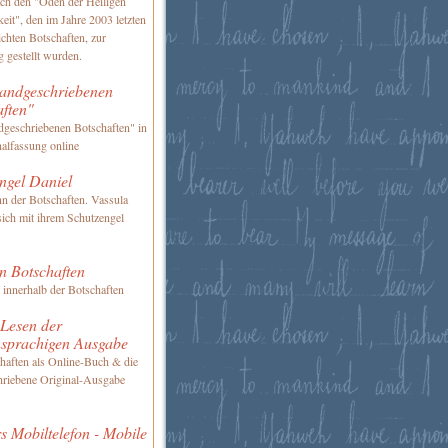
ch den "Oden der Heiligen
keit", den im Jahre 2003 letzten
ichten Botschaften, zur
 gestellt wurden.
andgeschriebenen
aften"
geschriebenen Botschaften" in
nalfassung online
ngel Daniel
n der Botschaften. Vassula
 sich mit ihrem Schutzengel
n Botschaften
 innerhalb der Botschaften
 Lesen der
hsprachigen Ausgabe
haften als Online-Buch & die
riebene Original-Ausgabe
s Mobiltelefon - Mobile