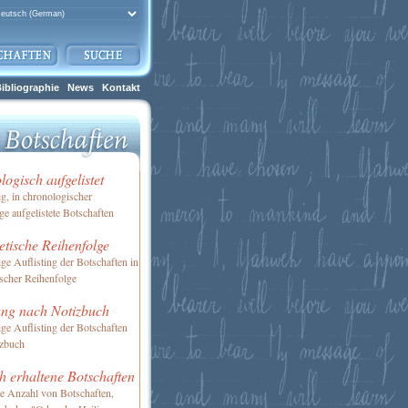
ibliographie
News
Kontakt
ogisch aufgelistet
ig, in chronologischer
ge aufgelistete Botschaften
tische Reihenfolge
ige Auflisting der Botschaften in
scher Reihenfolge
ung nach Notizbuch
ige Auflisting der Botschaften
izbuch
h erhaltene Botschaften
ne Anzahl von Botschaften,