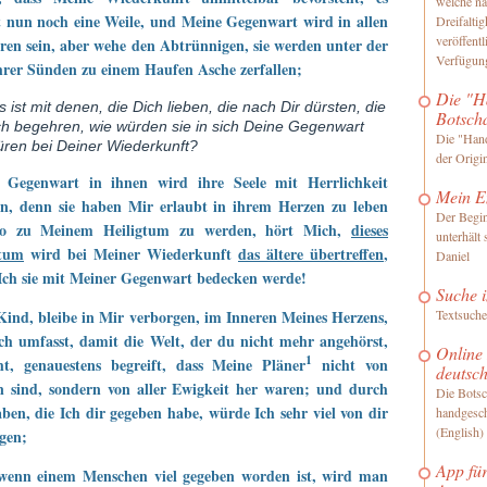
welche na
 nun noch eine Weile, und Meine Gegenwart wird in allen
Dreifaltig
veröffentl
ren sein, aber wehe den Abtrünnigen, sie werden unter der
Verfügung
hrer Sünden zu einem Haufen Asche zerfallen;
Die "H
 ist mit denen, die Dich lieben, die nach Dir dürsten, die
Botsch
ch begehren, wie würden sie in sich Deine Gegenwart
Die "Hand
üren bei Deiner Wiederkunft?
der Origi
 Gegenwart in ihnen wird ihre Seele mit Herrlichkeit
Mein E
en, denn sie haben Mir erlaubt in ihrem Herzen zu leben
Der Begin
o zu Meinem Heiligtum zu werden, hört Mich,
dieses
unterhält
gtum
wird bei Meiner Wiederkunft
das ältere übertreffen
,
Daniel
Ich sie mit Meiner Gegenwart bedecken werde!
Suche i
ind, bleibe in Mir verborgen, im Inneren Meines Herzens,
Textsuche
ch umfasst, damit die Welt, der du nicht mehr angehörst,
Online
1
eht, genauestens begreift, dass Meine Pläner
nicht von
deutsc
n sind, sondern von aller Ewigkeit her waren; und durch
Die Botsc
ben, die Ich dir gegeben habe, würde Ich sehr viel von dir
handgesch
(English)
gen;
App für
wenn einem Menschen viel gegeben worden ist, wird man