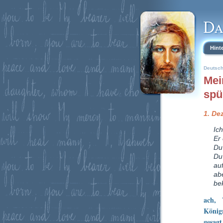
Hint
Deutsc
Mei
spü
1. De
Ich
Er
Du
Du
au
ab
bek
ach, 
König
gesag