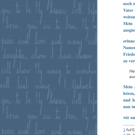
noch m
Vater 
weite
Mein 
ausgie
erinn
Namen
Friede
zu ver
He
au
Mein 
hören,
und Ic
nun in
wir un
1
Auf E