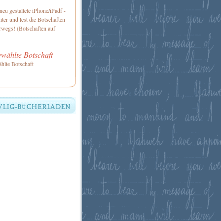
neu gestaltete iPhone/iPadf -
ter und lest die Botschaften
rwegs! (Botschaften auf
wählte Botschaft
hlte Botschaft