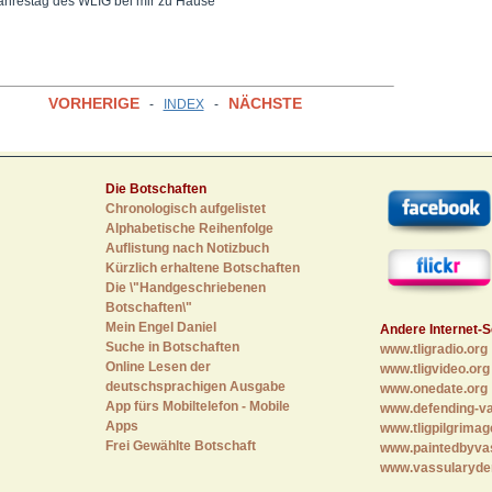
ahrestag des WLIG bei mir zu Hause
VORHERIGE
NÄCHSTE
-
INDEX
-
Die Botschaften
Chronologisch aufgelistet
Alphabetische Reihenfolge
Auflistung nach Notizbuch
Kürzlich erhaltene Botschaften
Die \"Handgeschriebenen
Botschaften\"
Mein Engel Daniel
Andere Internet-S
Suche in Botschaften
www.tligradio.org
Online Lesen der
www.tligvideo.org
deutschsprachigen Ausgabe
www.onedate.org
App fürs Mobiltelefon - Mobile
www.defending-va
Apps
www.tligpilgrimag
Frei Gewählte Botschaft
www.paintedbyva
www.vassularyde