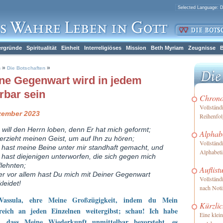
ergründe
Spiritualität
Einheit
Interreligiöses
Mission
Beth Myriam
Zeugnisse
B
»
»
h
Die Botschaften
ne Gegenwart wird in jedem
rbar sein
Chronol
Vollständ
zember 2023
Reihenfol
 will den Herrn loben, denn Er hat mich geformt;
Alphabe
 erzieht meinen Geist, um auf Ihn zu hören;
Vollständ
 hast meine Beine unter mir standhaft gemacht, und
Alphabeti
 hast diejenigen unterworfen, die sich gegen mich
flehnten;
Auflist
er vor allem hast Du mich mit Deiner Gegenwart
Vollständ
leidet!
nach Not
Vassula, ehre Meine Großzügigkeit, indem du Mein
Kürzlic
reich an jeden Einzelnen weitergibst; schau! Ich habe
Eine klei
t, dass Meine Wiederkunft unmittelbar bevorsteht, es