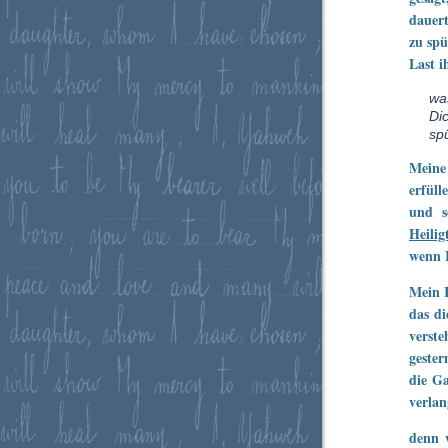
dauert
zu spü
Last i
was
Di
sp
Meine
erfüll
und s
Heili
wenn 
Mein K
das di
verst
gester
die Ga
verlan
denn 