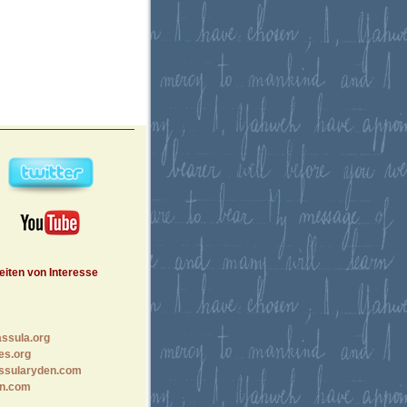
eiten von Interesse
ssula.org
es.org
ssularyden.com
n.com