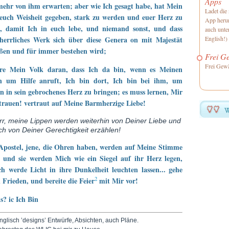
Apps
ehr von ihm erwarten; aber wie Ich gesagt habe, hat Mein
Ladet die 
euch Weisheit gegeben, stark zu werden und euer Herz zu
App herun
n, damit Ich in euch lebe, und niemand sonst, und dass
auch unte
herrliches Werk sich über diese Genera on mit Majestät
English!)
ßen und für immer bestehen wird;
Frei Ge
Frei Gewä
ere Mein Volk daran, dass Ich da bin, wenn es Meinen
 um Hilfe anruft, Ich bin dort, Ich bin bei ihm, um
n in sein gebrochenes Herz zu bringen; es muss lernen, Mir
trauen! vertraut auf Meine Barmherzige Liebe!
rr, meine Lippen werden weiterhin von Deiner Liebe und
ch von Deiner Gerechtigkeit erzählen!
Apostel, jene, die Ohren haben, werden auf Meine Stimme
 und sie werden Mich wie ein Siegel auf ihr Herz legen,
h werde Licht in ihre Dunkelheit leuchten lassen... gehe
2
 Frieden, und bereite die Feier
mit Mir vor!
s? ic Ich Bin
nglisch ’designs’ Entwürfe, Absichten, auch Pläne.