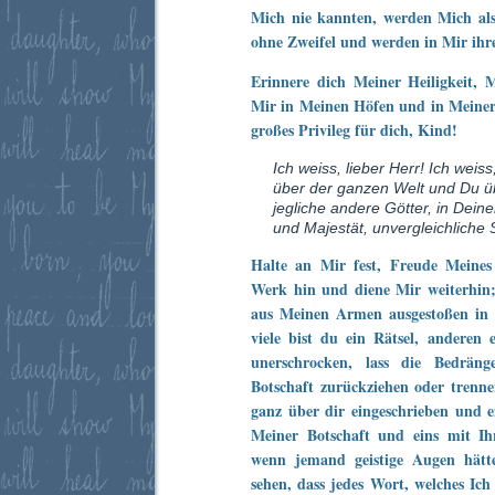
Mich nie kannten, werden Mich al
ohne Zweifel und werden in Mir ihr
Erinnere dich Meiner Heiligkeit,
Mir in Meinen Höfen und in Meiner 
großes Privileg für dich, Kind!
Ich weiss, lieber Herr! Ich weiss
über der ganzen Welt und Du üb
jegliche andere Götter, in Dein
und Majestät, unvergleichliche
Halte an Mir fest, Freude Meine
Werk hin und diene Mir weiterhin; 
aus Meinen Armen ausgestoßen in ei
viele bist du ein Rätsel, anderen 
unerschrocken, lass die Bedrän
Botschaft zurückziehen oder trenne
ganz über dir eingeschrieben und ei
Meiner Botschaft und eins mit Ih
wenn jemand geistige Augen hätt
sehen, dass jedes Wort, welches Ich