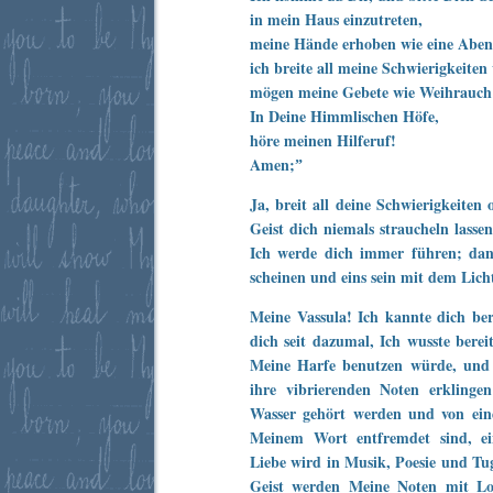
in mein Haus einzutreten,
meine Hände erhoben wie eine Abe
ich breite all meine Schwierigkeiten 
mögen meine Gebete wie Weihrauch 
In Deine Himmlischen Höfe,
höre meinen Hilferuf!
Amen;ˮ
Ja, breit all deine Schwierigkeiten
Geist dich niemals straucheln lassen
Ich werde dich immer führen; dan
scheinen und eins sein mit dem Lich
Meine Vassula! Ich kannte dich bere
dich seit dazumal, Ich wusste berei
Meine Harfe benutzen würde, und 
ihre vibrierenden Noten erklinge
Wasser gehört werden und von ein
Meinem Wort entfremdet sind, ei
Liebe wird in Musik, Poesie und Tu
Geist werden Meine Noten mit Lo