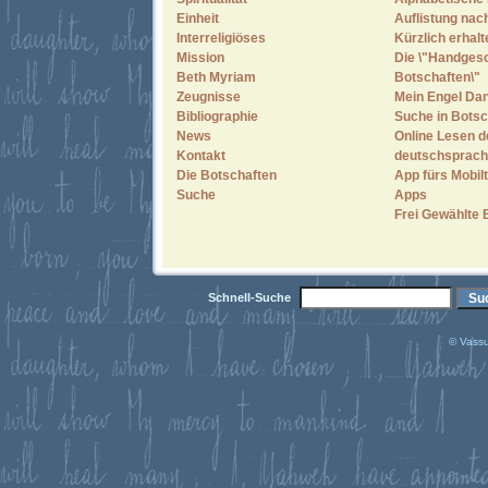
Einheit
Auflistung nac
Interreligiöses
Kürzlich erhal
Mission
Die \"Handges
Beth Myriam
Botschaften\"
Zeugnisse
Mein Engel Dan
Bibliographie
Suche in Botsc
News
Online Lesen d
Kontakt
deutschsprach
Die Botschaften
App fürs Mobilt
Suche
Apps
Frei Gewählte 
Schnell-Suche
© Vassu