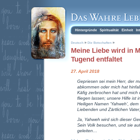
Hintergründe
Spiritualität
Einheit
In
»
»
Deutsch
Die Botschaften
Meine Liebe wird in 
Tugend entfaltet
27. April 2018
Gepriesen sei mein Herr, der m
abkommen oder mich hat hinfal
Käfig zerbrochen hat und mich
fliegen lassen; unsere Hilfe ist 
Heiligen Namen ‘Yahweh’, dem 
Liebenden und Zärtlichen Vater
Ja, Yahweh wird sich dieser Ge
Sein Volk besuchen, und sie a
geleiten…