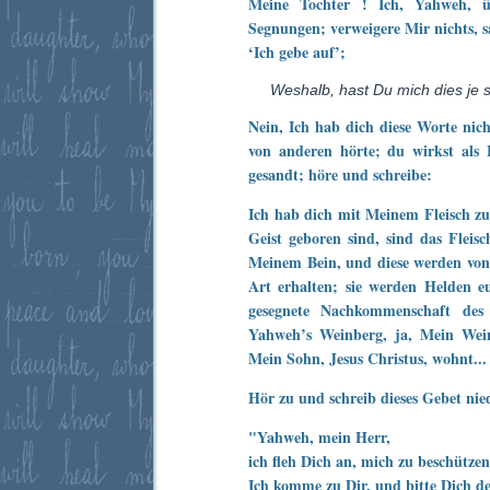
Meine Tochter ! Ich, Yahweh, ü
Segnungen; verweigere Mir nichts, s
‘Ich gebe auf’;
Weshalb, hast Du mich dies je
Nein, Ich hab dich diese Worte nich
von anderen hörte; du wirkst als 
gesandt; höre und schreibe:
Ich hab dich mit Meinem Fleisch z
Geist geboren sind, sind das Fleisc
Meinem Bein, und diese werden von 
Art erhalten; sie werden Helden e
gesegnete Nachkommenschaft des 
Yahweh’s Weinberg, ja, Mein Wei
Mein Sohn, Jesus Christus, wohnt...
Hör zu und schreib dieses Gebet nie
"Yahweh, mein Herr,
ich fleh Dich an, mich zu beschützen
Ich komme zu Dir, und bitte Dich d