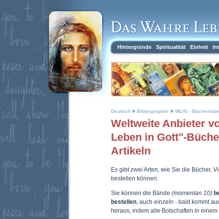
Hintergründe
Spiritualität
Einheit
In
»
»
Deutsch
Bibliographie
WLIG - Bücherlad
Weltweite Anbieter 
Leben in Gott"-Büch
Artikeln
Es gibt zwei Arten, wie Sie die Bücher, 
bestellen können.
Sie können die Bände
(momentan 10)
b
bestellen
, auch einzeln - bald kommt a
heraus, indem alle Botschaften in eine