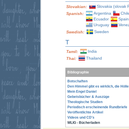
Slovakia (slovak 
Slovakian:
Argentina
Chil
Spanish:
Ecuador
Spain
Uruguay
Vene
Sweden
Swedish:
T
India
Tamil:
Thailand
Thai:
Bibliographie
Botschaften
Den Himmel gibt es wirklich, die Höll
Mein Engel Daniel
Gebetsbücher & Auszüge
Theologische Studien
Periodisch erscheinende Rundbriefe
Veröffentlichte Artikel
Videos und CD's
WLIG - Bücherladen