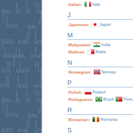
Italy
Italian:
J
Japan
Japanese:
M
India
Malayalam:
Malta
Maltese:
N
Norway
Norwegian:
P
Poland
Polish:
Brazil
Port
Portuguese:
R
Romania
Romanian:
S