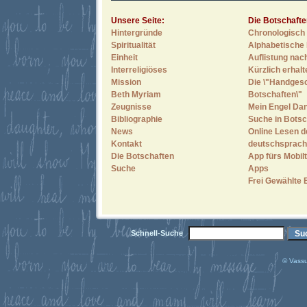
Unsere Seite:
Die Botschafte
Hintergründe
Chronologisch 
Spiritualität
Alphabetische 
Einheit
Auflistung nac
Interreligiöses
Kürzlich erhal
Mission
Die \"Handges
Beth Myriam
Botschaften\"
Zeugnisse
Mein Engel Dan
Bibliographie
Suche in Botsc
News
Online Lesen d
Kontakt
deutschsprach
Die Botschaften
App fürs Mobilt
Suche
Apps
Frei Gewählte 
Schnell-Suche
© Vassu