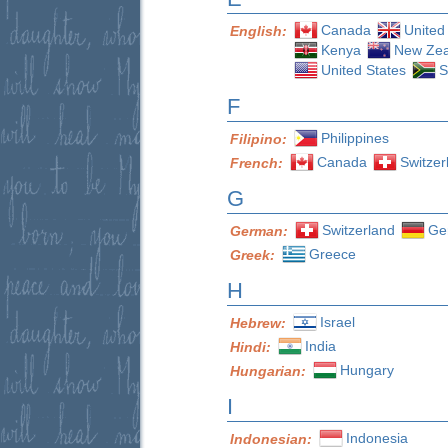
Canada
United
English:
Kenya
New Zea
United States
S
F
Philippines
Filipino:
Canada
Switzer
French:
G
Switzerland
Ge
German:
Greece
Greek:
H
Israel
Hebrew:
India
Hindi:
Hungary
Hungarian:
I
Indonesia
Indonesian: