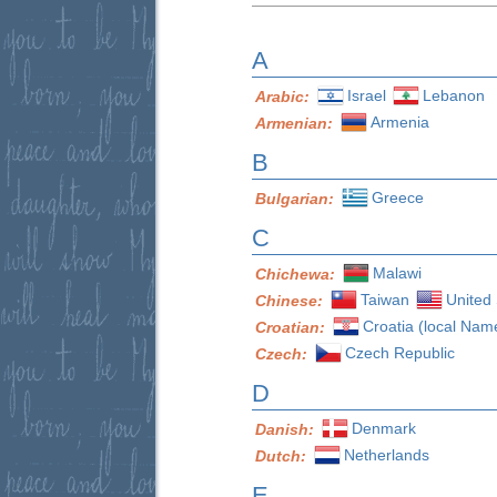
A
Israel
Lebanon
Arabic:
Armenia
Armenian:
B
Greece
Bulgarian:
C
Malawi
Chichewa:
Taiwan
United 
Chinese:
Croatia (local Nam
Croatian:
Czech Republic
Czech:
D
Denmark
Danish:
Netherlands
Dutch:
E