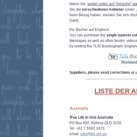
Wenn Sie,
weiter unten auf "Sprache" sta
Sie die
verschiedenen Anbieter
(unter 
beim Bezug haben, melden Sie sich doc
Dank.
Für Bücher auf Englisch:
You can purchase the
single typeset v
Messages as well as other books, video
by visiting the TLIG Buckingham, Englan
TLIG (Bu
Worldwid
Suppliers, please send corrections or 
LISTE DER 
Australia
True Life in God Australia
PO Box 856, Robina QLD 4226
Tel: +61 7 5593 3373
email:
info@tlig.org.au